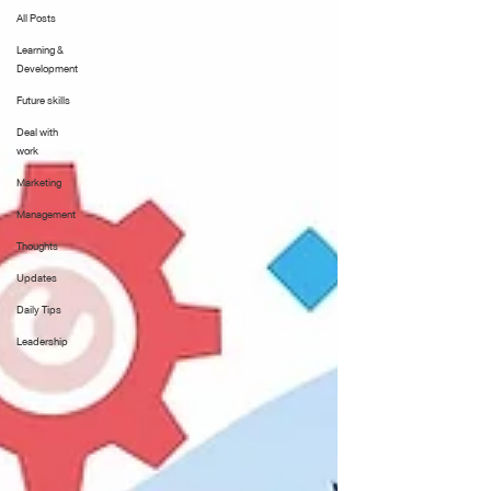
All Posts
Learning &
Development
Future skills
Deal with
work
Marketing
Management
Thoughts
Updates
Daily Tips
Leadership