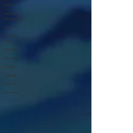
All Posts
Learning &
Development
Future skills
Deal with
work
Marketing
Management
Thoughts
Updates
Daily Tips
Leadership