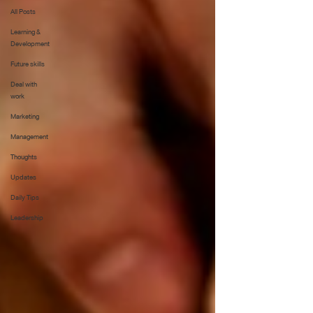
All Posts
Learning &
Development
Future skills
Deal with
work
Marketing
Management
Thoughts
Updates
Daily Tips
Leadership