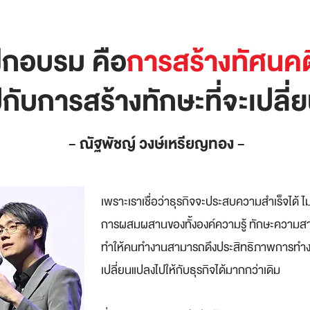
ึกอบรม คือ
การสร้างทัศนคติที
กับการสร้างทักษะที่จะเปลี่
- ณัฐพัชญ์ วงษ์เห
รียญทอง -
เพราะเราเชื่อว่าธุรกิจจะประสบความสำเร็จได้ ไม่
การผสมผสานของทั้งองค์ความรู้ ทักษะความสาม
ทำให้คนทำงานสามารถดึงประสิทธิภาพการทำงานได้
เปลี่ยนแปลงไปให้กับธุรกิจได้มากกว่าเดิม