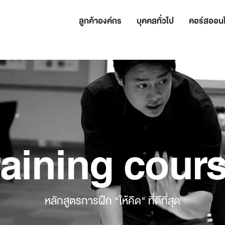
ลูกค้าองค์กร
บุคคลทั่วไป
คอร์สออนไ
raining cour
หลักสูตรการฝึก "ให้คิด" ที่ดีที่สุด