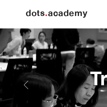
dots
.
academy
T