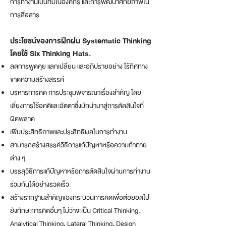
การทำงานเป็นทีมในองค์กร และการพัฒนาศักยภาพใน
การสื่อสาร
ประโยชน์ของการฝึกฝน Systematic Thinking
โดยใช้ Six Thinking Hats
.
ลดการพูดคุย แลกเปลี่ยน และอภิปรายอย่าง ไร้ทิศทาง
ขาดความสร้างสรรค์
บริหารการคิด การประชุมพิจารณาเรื่องสำคัญ โดย
เลี่ยงการใช้อคติและอัตตาซึ่งมักนำมาสู่การตัดสินใจที่
ผิดพลาด
เพิ่มประสิทธิภาพและประสิทธิผลในการทำงาน
สามารถสร้างสรรค์วิธีการแก้ปัญหาหรือความท้าทาย
ต่าง ๆ
บรรลุวิธีการแก้ปัญหาหรือการตัดสินใจผ่านการทำงาน
ร่วมกันได้อย่างรวดเร็ว
สร้างรากฐานสำคัญของกระบวนการคิดเพื่อต่อยอดไป
ยังทักษะการคิดอื่นๆ ไม่ว่าจะเป็น Critical Thinking,
Analytical Thinking, Lateral Thinking, Design