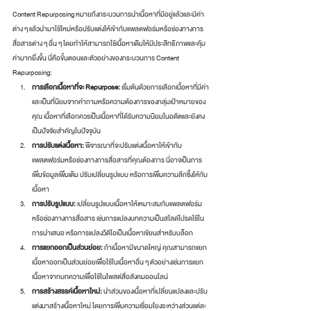
Content Repurposing หมายถึงกระบวนการนำเนื้อหาที่มีอยู่แล้วและมีค่า
ต่าง ๆ แล้วนำมาใช้ใหม่หรือปรับแต่งให้เข้ากับแพลตฟอร์มหรือช่องทางการ
สื่อสารต่าง ๆ อื่น ๆ โดยทำให้สามารถใช้เนื้อหาเดิมให้มีประสิทธิภาพและคุ้ม
ค่ามากยิ่งขึ้น นี่คือขั้นตอนและตัวอย่างของกระบวนการ Content 
Repurposing:
การเลือกเนื้อหาที่จะ Repurpose:
 เริ่มต้นด้วยการเลือกเนื้อหาที่มีค่า
และเป็นที่นิยมจากคำถามหรือความต้องการของกลุ่มเป้าหมายของ
คุณ เนื้อหาที่เลือกควรเป็นเนื้อหาที่ได้รับความนิยมในอดีตและยังคง
เป็นปัจจัยสำคัญในปัจจุบัน
การปรับแต่งเนื้อหา:
 พิจารณาที่จะปรับแต่งเนื้อหาให้เข้ากับ
แพลตฟอร์มหรือช่องทางการสื่อสารที่คุณต้องการ นี่อาจเป็นการ
เพิ่มข้อมูลเพิ่มเติม ปรับเปลี่ยนรูปแบบ หรือการเพิ่มความลึกซึ้งให้กับ
เนื้อหา
การปรับรูปแบบ:
 เปลี่ยนรูปแบบเนื้อหาให้เหมาะสมกับแพลตฟอร์ม
หรือช่องทางการสื่อสาร เช่นการแปลงบทความเป็นสไลด์โปรดใช้ใน
การนำเสนอ หรือการแปลงวิดีโอเป็นเนื้อหาเขียนสำหรับบล็อก
การแยกออกเป็นส่วนย่อย:
 ถ้าเนื้อหามีขนาดใหญ่ คุณสามารถแยก
เนื้อหาออกเป็นส่วนย่อยเพื่อใช้ในเนื้อหาอื่น ๆ ตัวอย่างเช่นการแยก
เนื้อหาจากบทความเพื่อใช้ในโพสต์สื่อสังคมออนไลน์
การสร้างสรรค์เนื้อหาใหม่:
 นำส่วนของเนื้อหาที่เปลี่ยนแปลงและปรับ
แต่งมาสร้างเนื้อหาใหม่ โดยการเพิ่มความเชื่อมโยงระหว่างส่วนแต่ละ