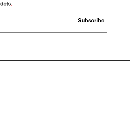
 dots
.
Subscribe
ว
“ฝากทำหน่อยนะ” ประโยคที่เป็นได้ทั้งมอบ
หมายงาน และการโยนงานทิ้ง