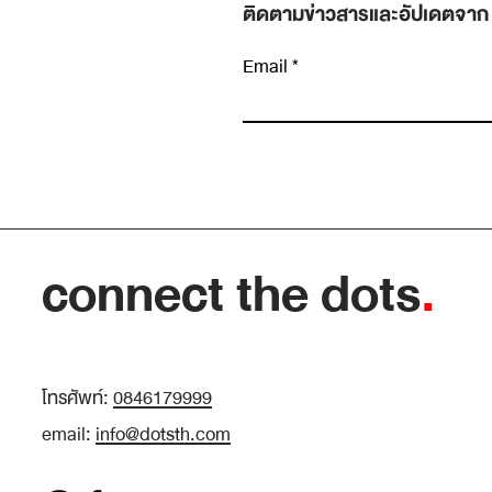
ติดตามข่าวสารและอัปเดตจาก
Email
เขียนความคิดเห็น…
“อัปเดตงานหน่อย” ประโยคที่เปลี่ยนการคุยตั
ต่อตัวให้กลายเป็นรายงานสถานะที่ไม่มีใครได้
อะไร
connect the dots
.
โทรศัพท์:
0846179999
email:
info@dotsth.com