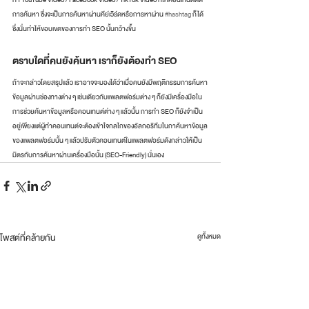
การค้นหา ซึ่งจะเป็นการค้นหาผ่านคีย์เวิร์ดหรือการหาผ่าน 
#hashtag
 ก็ได้
ซึ่งนั่นทำให้ขอบเขตของการทำ SEO นั้นกว้างขึ้น
ตราบใดที่คนยังค้นหา เราก็ยังต้องทำ SEO
ถ้าจะกล่าวโดยสรุปแล้ว เราอาจจะมองได้ว่าเมื่อคนยังมีพฤติกรรมการค้นหา
ข้อมูลผ่านช่องทางต่าง ๆ เช่นเดียวกับแพลตฟอร์มต่าง ๆ ก็ยังมีเครื่องมือใน
การช่วยค้นหาข้อมูลหรือคอนเทนต์ต่าง ๆ แล้วนั้น การทำ SEO ก็ยังจำเป็น
อยู่เพียงแต่ผู้ทำคอนเทนต์จะต้องเข้าใจกลไกของอัลกอริทึมในกาค้นหาข้อมูล
ของแพลตฟอร์มนั้น ๆ แล้วปรับตัวคอนเทนต์ในแพลตฟอร์มดังกล่าวให้เป็น
มิตรกับการค้นหาผ่านเครื่องมือนั้น (SEO-Friendly) นั่นเอง
โพสต์ที่คล้ายกัน
ดูทั้งหมด