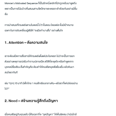
Monroe’s Motivated Sequence ก็เป็นอีกหนึ่งหลักที่มักถูกหยิบมาพูดถึง
เพราะเป็นการโน้มน้าวที่ผสมผสานจิตวิทยาและตรรกะเข้าด้วยกันอย่างมีชั้น
เชิง
การนำเสนอที่ทรงพลังตามโมเดลนี้ มี 5 ขั้นตอน โดยแต่ละขั้นมีเป้าหมาย
เฉพาะในการขับเคลื่อนผู้ฟังให้ “ลงมือทำบางสิ่ง” อย่างเต็มใจ
1. Attention – ดึงความสนใจ
เราจะต้องเปิดการสื่อสารให้ทรงพลังตั้งแต่ประโยคแรก ไม่ว่าจะเป็นการยก
ตัวอย่างเหตุการณ์จริง คำถามปลายเปิด สถิติที่สะดุดใจ หรือคำพูดจาก
บุคคลมีชื่อเสียง สิ่งสำคัญคือ ต้องทำให้คนฟังหยุดฟังเรื่องอื่น แล้วหันมา
สนใจเราทันที
เช่น “ทุกๆ 10 นาที มีเด็กไทย 1 คนเลิกเรียนกลางคัน—แล้วเราก็แค่ปล่อยผ่าน
ไป?”
2. Need – สร้างความรู้สึกถึงปัญหา
เมื่อคนฟังอยู่กับคุณแล้ว นี่คือเวลาที่จะ “ขุดปัญหา” ให้เห็นชัดเจน ว่ามันใกล้