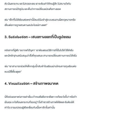
ตัว มีผลกระทบ และไม่ควรละเลย เราจะต้องทำให้คนรู้สึก ไม่สบายใจกับ
สถานการณ์ปัจจุบัน และเห็นว่าการเปลี่ยนแปลงคือทางรอด
เช่น “เด็กที่ไม่ได้เรียนต่อเหล่านี้มีแนวโน้มเข้าสู่ระบบแรงงานผิดกฎหมายหรือ
เสี่ยงต่อการถูกแสวงหาผลประโยชน์ทางเพศ”
3. Satisfaction – เสนอทางออกที่เป็นรูปธรรม
หลังจากที่ผู้ฟัง ‘อยากแก้ปัญหา’ เราต้องเสนอวิธีการที่เป็นไปได้ ใช้ได้จริง 
และมีหลักฐานสนับสนุนว่าสิ่งที่คุณเสนอ สามารถเปลี่ยนสถานการณ์ได้จริง
เช่น “เราสามารถช่วยให้เด็กกลุ่มนี้กลับเข้าโรงเรียนผ่านโครงการทุนเรียนต่อ
แบบมีพี่เลี้ยงดูแล”
4. Visualization – สร้างภาพอนาคต
นี่คือช่วงเวลาแห่งการเล่าเรื่อง ถ้าคนฟังเลือกจะฟังเรา จะเกิดอะไรขึ้น? หรือถ้า
เมินเฉย อะไรคือผลกระทบที่รออยู่? ยิ่งถ้าเราสร้างภาพได้ชัดและจับต้องได้
เท่าไร อารมณ์ของผู้ฟังจะเชื่อมกับเนื้อหาลึกขึ้นเท่านั้น