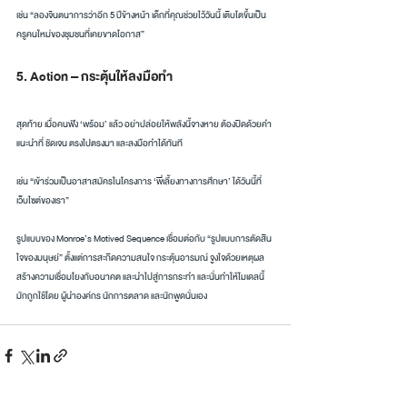
เช่น “ลองจินตนาการว่าอีก 5 ปีข้างหน้า เด็กที่คุณช่วยไว้วันนี้ เติบโตขึ้นเป็น
ครูคนใหม่ของชุมชนที่เคยขาดโอกาส”
5. Action – กระตุ้นให้ลงมือทำ
สุดท้าย เมื่อคนฟัง ‘พร้อม’ แล้ว อย่าปล่อยให้พลังนี้จางหาย ต้องปิดด้วยคำ
แนะนำที่ ชัดเจน ตรงไปตรงมา และลงมือทำได้ทันที
เช่น “เข้าร่วมเป็นอาสาสมัครในโครงการ ‘พี่เลี้ยงทางการศึกษา’ ได้วันนี้ที่
เว็บไซต์ของเรา”
รูปแบบของ Monroe’s Motived Sequence เชื่อมต่อกับ “รูปแบบการตัดสิน
ใจของมนุษย์” ตั้งแต่การสะกิดความสนใจ กระตุ้นอารมณ์ จูงใจด้วยเหตุผล 
สร้างความเชื่อมโยงกับอนาคต และนำไปสู่การกระทำ และนั่นทำให้โมเดลนี้
มักถูกใช้โดย ผู้นำองค์กร นักการตลาด และนักพูดนั่นเอง