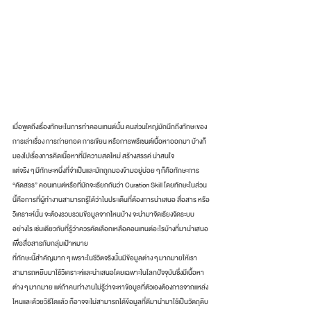
เมื่อพูดถึงเรื่องทักษะในการทำคอนเทนต์นั้น คนส่วนใหญ่มักนึกถึงทักษะของ
การเล่าเรื่อง การถ่ายทอด การเขียน หรือการพรีเซนต์เนื้อหาออกมา บ้างก็
มองไปเรื่องการคิดเนื้อหาที่มีความสดใหม่ สร้างสรรค์ น่าสนใจ 
แต่จริง ๆ มีทักษะหนึ่งที่จำเป็นและมักถูกมองข้ามอยู่บ่อย ๆ ก็คือทักษะการ 
“คัดสรร” คอนเทนต์หรือที่มักจะเรียกกันว่า Curation Skill โดยทักษะในส่วน
นี้คือการที่ผู้ทำงานสามารถรู้ได้ว่าในประเด็นที่ต้องการนำเสนอ สื่อสาร หรือ
วิเคราะห์นั้น จะต้องรวบรวมข้อมูลจากไหนบ้าง จะนำมาจัดเรียงจัดระบบ
อย่างไร เช่นเดียวกับที่รู้ว่าควรคัดเลือกเหลือคอนเทนต์อะไรบ้างที่มานำเสนอ
เพื่อสื่อสารกับกลุ่มเป้าหมาย 
ที่ทักษะนี้สำคัญมาก ๆ เพราะในชีวิตจริงนั้นมีข้อมูลต่าง ๆ มากมายให้เรา
สามารถหยิบมาใช้วิเคราะห์และนำเสนอโดยเฉพาะในโลกปัจจุบันซึ่งมีเนื้อหา
ต่าง ๆ มากมาย แต่ถ้าคนทำงานไม่รู้ว่าจะหาข้อมูลที่ตัวเองต้องการจากแหล่ง
ไหนและด้วยวิธีใดแล้ว ก็อาจจะไม่สามารถได้ข้อมูลที่ดีมานำมาใช้เป็นวัตถุดิบ