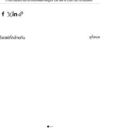
การนำเสนอรายงาน หรืออัพเดทข้อมูลข่าวสารต่าง ๆ ในการทำงานนั่นเอง
โพสต์ที่คล้ายกัน
ดูทั้งหมด