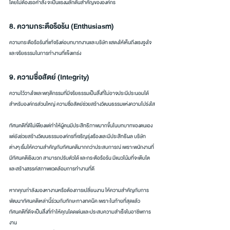
โดยไม่ต้องรอคำสั่ง จะเป็นแรงผลักดันสำคัญขององค์กร
8. ความกระตือรือร้น (Enthusiasm)
ความกระตือรือร้นที่แท้จริงต่อบทบาทงานและบริษัท แสดงให้เห็นถึงแรงจูงใจ
และจริยธรรมในการทำงานที่แข็งแกร่ง
9. ความซื่อสัตย์ (Integrity)
ความไว้วางใจและพฤติกรรมที่มีจริยธรรมเป็นสิ่งที่ไม่อาจประนีประนอมได้
สำหรับองค์กรส่วนใหญ่ ความซื่อสัตย์ช่วยสร้างวัฒนธรรมแห่งความโปร่งใส
ทัศนคติที่ดีไม่เพียงแต่ทำให้ผู้คนมีประสิทธิภาพมากขึ้นในบทบาทของตนเอง 
แต่ยังช่วยสร้างวัฒนธรรมองค์กรที่เจริญรุ่งเรืองและมีประสิทธิผล บริษัท
ต่างๆ เริ่มให้ความสำคัญกับทัศนคติมากกว่าประสบการณ์ เพราะพนักงานที่
มีทัศนคติเชิงบวก สามารถปรับตัวได้ และกระตือรือร้น มีแนวโน้มที่จะเติบโต
และสร้างสรรค์สภาพแวดล้อมการทำงานที่ดี
หากคุณกำลังมองหางานหรือต้องการเปลี่ยนงาน ให้ความสำคัญกับการ
พัฒนาทัศนคติเหล่านี้ร่วมกับทักษะทางเทคนิค เพราะในท้ายที่สุดแล้ว 
ทัศนคติที่ดีจะเป็นสิ่งที่ทำให้คุณโดดเด่นและประสบความสำเร็จในอาชีพการ
งาน