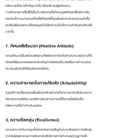
หรือบางครั้งอาจสำคัญกว่าคือ ทัศนคติ ของผู้สมัครงาน
การศึกษาหลายชิ้นชี้ให้เห็นว่า พนักงานที่มีทักษะสูงแต่ทัศนคติไม่ดีอาจล้ม
เหลวในที่ทำงาน ในขณะที่คนที่มีทัศนคติที่ถูกต้องมักจะประสบความสำเร็จ
และเติบโตในองค์กร นี่คือเหตุผลที่บริษัทต่างๆ เริ่มให้ความสำคัญกับทัศนคติ
มากขึ้น
1. ทัศนคติเชิงบวก (Positive Attitude)
ความคิดบวกเป็นเหมือนพลังงานที่แพร่กระจายไปทั่วสำนักงาน พนักงานที่มี
ทัศนคติเชิงบวกจะช่วยยกระดับขวัญกำลังใจของทีม ส่งเสริมการทำงานร่วม
กัน และผลักดันให้เกิดนวัตกรรมใหม่ๆ
2. ความสามารถในการปรับตัว (Adaptability)
ในยุคที่การเปลี่ยนแปลงเป็นเรื่องปกติ พนักงานที่สามารถปรับตัวรับบทบาท
ใหม่ รับความคิดใหม่ และจัดการกับสถานการณ์ที่ไม่คาดคิดได้จะเป็น
ทรัพยากรที่มีค่าสำหรับองค์กร
3. ความยืดหยุ่น (Resilience)
ความสามารถในการลุกขึ้นใหม่หลังจากเผชิญกับความล้มเหลว การเรียนรู้
จากข้อผิดพลาด และการรักษาประสิทธิภาพการทำงานแม้จะอยู่ภายใต้