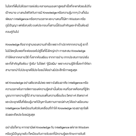
ในโลกที่เต็มไปด้วยการแข่งขัน หลายคนมองหาสูตรสำเร็จที่จะพาตัวเองไปถึง
เป้าหมาย บางคนโฟกัสกับการมี Knowledge หรือความรู้มากๆ บ้างก็เน้น
พัฒนา Intelligence หรือความฉลาด และบางคนก็ใฝ่หา Wisdom หรือ
ภูมิปัญญา แต่จริงๆ แล้ว องค์ประกอบทั้งสามนี้ล้วนสำคัญและจำเป็นต้องมี
ควบคู่กันไป
Knowledge คือรากฐานของความสำเร็จ เพราะถ้าปราศจากความรู้ เราก็
ไม่มีวัตถุดิบพอที่จะต่อยอดไปสู่สิ่งที่ยิ่งใหญ่กว่า การสะสม Knowledge 
ทำได้หลากหลายวิธี ทั้งจากห้องเรียน จากการอ่าน จากประสบการณ์จริง 
และที่สำคัญคือต้อง "รู้จริง" ไม่ใช่แค่ "รู้ผิวเผิน" เพราะความรู้ลึกซึ้งจะทำให้เรา
สามารถนำไปประยุกต์ใช้ประโยชน์ได้อย่างมีประสิทธิภาพสูงสุด
แต่ Knowledge อย่างเดียวคงไม่พอ เพราะยังต้องอาศัย Intelligence หรือ
ความฉลาดในการจัดการองค์ความรู้เหล่านั้นด้วย คนที่ฉลาดคือคนที่รู้จัก
บูรณาการความรู้ที่มี สามารถมองเห็นความเชื่อมโยง วิเคราะห์ สังเคราะห์ 
และประยุกต์สิ่งที่เรียนรู้มาแก้ปัญหาในสถานการณ์ต่างๆ ได้อย่างเฉียบคม 
Intelligence จึงเหมือนกับตัวขับเคลื่อนที่ทำให้ Knowledge ของเราลุกโชติ
ช่วงและเกิดประโยชน์สูงสุด
อย่างไรก็ตาม หากเรามีแต่ Knowledge กับ Intelligence แต่ขาด Wisdom 
หรือภูมิปัญญาแล้ว ก็เหมือนกับการขับรถที่มีความรู้และทักษะการขับดี