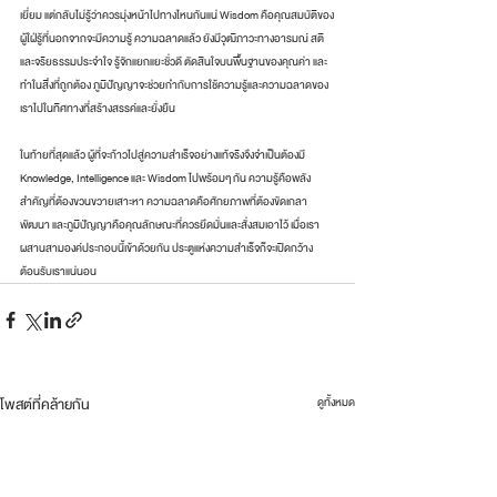
เยี่ยม แต่กลับไม่รู้ว่าควรมุ่งหน้าไปทางไหนกันแน่ Wisdom คือคุณสมบัติของ
ผู้ใฝ่รู้ที่นอกจากจะมีความรู้ ความฉลาดแล้ว ยังมีวุฒิภาวะทางอารมณ์ สติ 
และจริยธรรมประจำใจ รู้จักแยกแยะชั่วดี ตัดสินใจบนพื้นฐานของคุณค่า และ
ทำในสิ่งที่ถูกต้อง ภูมิปัญญาจะช่วยกำกับการใช้ความรู้และความฉลาดของ
เราไปในทิศทางที่สร้างสรรค์และยั่งยืน
ในท้ายที่สุดแล้ว ผู้ที่จะก้าวไปสู่ความสำเร็จอย่างแท้จริงจึงจำเป็นต้องมี 
Knowledge, Intelligence และ Wisdom ไปพร้อมๆ กัน ความรู้คือพลัง
สำคัญที่ต้องขวนขวายเสาะหา ความฉลาดคือศักยภาพที่ต้องขัดเกลา
พัฒนา และภูมิปัญญาคือคุณลักษณะที่ควรยึดมั่นและสั่งสมเอาไว้ เมื่อเรา
ผสานสามองค์ประกอบนี้เข้าด้วยกัน ประตูแห่งความสำเร็จก็จะเปิดกว้าง
ต้อนรับเราแน่นอน
โพสต์ที่คล้ายกัน
ดูทั้งหมด