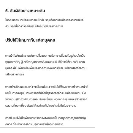
5. สัมผัสอย่างเหมาะสม
ในวัฒนธรรมที่เปิดรับ การตบไหล่เบาๆ หรือการจับมือแสดงความยินดี 
สามารถสื่อถึงการสนับสนุนได้อย่างมีประสิทธิภาพ
ปรับใช้ให้เหมาะกับแต่ละบุคคล
การเข้าใจว่าพนักงานแต่ละคนชื่นชอบการรับความชื่นชมในรูปแบบใดเป็น
กุญแจสำคัญ ผู้นำที่ชาญฉลาดจะสังเกตและปรับวิธีการให้เหมาะกับแต่ละ
บุคคล ซึ่งไม่เพียงแต่จะเพิ่มประสิทธิภาพของการชื่นชม แต่ยังแสดงถึงความ
ใส่ใจอย่างแท้จริง
การสร้างวัฒนธรรมแห่งการชื่นชมในองค์กรไม่ใช่เพียงแค่การทำตามหน้าที่ 
แต่เป็นการลงทุนในทรัพยากรที่มีค่าที่สุดขององค์กร นั่นคือ พนักงาน เมื่อ
พนักงานรู้สึกว่าได้รับการยอมรับและชื่นชม พวกเขาจะทุ่มเทและสร้างสรรค์
ผลงานที่ยอดเยี่ยม ส่งผลให้องค์กรเติบโตอย่างยั่งยืนในระยะยาว
การชื่นชมจึงไม่ใช่เพียงมารยาททางสังคม แต่เป็นกลยุทธ์ทางธุรกิจที่ชาญ
ฉลาด ที่จะนำพาองค์กรไปสู่ความสำเร็จอย่างแท้จริง