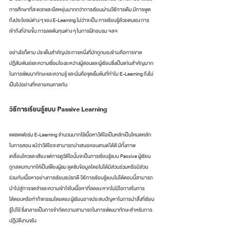
การศึกษาที่สะดวกและยืดหยุ่นมากกว่าการเรียนผ่านวิธีการเดิม มีการพูด
ถึงประโยชน์ต่าง ๆ ของ E-Learning ไม่ว่าจะเป็น การเรียนรู้ด้วยตนเอง การ
เข้าถึงที่ง่ายขึ้น การลดต้นทุนต่าง ๆ ในการฝึกอบรม ฯลฯ  
อย่างไรก็ตาม ประเด็นสำคัญประการหนึ่งที่มักถูกมองข้ามคือการขาด
ปฏิสัมพันธ์และความเชื่อมโยงระหว่างผู้สอนและผู้เรียนซึ่งเป็นแก่นสำคัญมาก
ในการพัฒนาทักษะและความรู้ และนั่นคือจุดเริ่มต้นที่ทำไม E-Learning ถึงไม่
เป็นไปอย่างที่หลายคนคาดกัน 
วิธีการเรียนรู้แบบ Passive Learning 
แพลตฟอร์ม E-Learning จำนวนมากใช้เนื้อหาวิดีโอเป็นหลักเป็นโหมดหลัก
ในการสอน แม้ว่าวิดีโอจะสามารถนำเสนอคอนเทนต์ได้ดี มีทั้งภาพ
เคลื่อนไหวและเสียง แต่การดูวีดีโอนั้นจะเป็นการเรียนรู้แบบ Passive ผู้เรียน
ถูกลดบทบาทให้เป็นเพียงผู้ชม ดูดซับข้อมูลโดยไม่ได้มีส่วนร่วมหรือมีส่วน
ร่วมกับเนื้อหาอย่างการเรียนรปรกติ วิธีการเรียนรู้แบบไม่โต้ตอบนี้สามารถ
นำไปสู่การจดจำและความเข้าใจในเนื้อหาที่ลดลง หากไม่มีโอกาสในการ
โต้ตอบหรือทำกิจกรรมโดยตรง ผู้เรียนอาจประสบปัญหาในการนำสิ่งที่เรียน
รู้ไปใช้ ซึ่งกลายเป็นการจำกัดความสามารถในการพัฒนาทักษะสำหรับการ
ปฏิบัติงานจริง