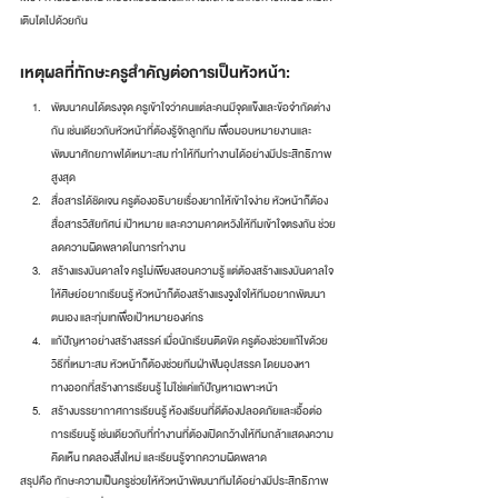
เติบโตไปด้วยกัน
เหตุผลที่ทักษะครูสำคัญต่อการเป็นหัวหน้า:
พัฒนาคนได้ตรงจุด ครูเข้าใจว่าคนแต่ละคนมีจุดแข็งและข้อจำกัดต่าง
กัน เช่นเดียวกับหัวหน้าที่ต้องรู้จักลูกทีม เพื่อมอบหมายงานและ
พัฒนาศักยภาพได้เหมาะสม ทำให้ทีมทำงานได้อย่างมีประสิทธิภาพ
สูงสุด
สื่อสารได้ชัดเจน ครูต้องอธิบายเรื่องยากให้เข้าใจง่าย หัวหน้าก็ต้อง
สื่อสารวิสัยทัศน์ เป้าหมาย และความคาดหวังให้ทีมเข้าใจตรงกัน ช่วย
ลดความผิดพลาดในการทำงาน
สร้างแรงบันดาลใจ ครูไม่เพียงสอนความรู้ แต่ต้องสร้างแรงบันดาลใจ
ให้ศิษย์อยากเรียนรู้ หัวหน้าก็ต้องสร้างแรงจูงใจให้ทีมอยากพัฒนา
ตนเอง และทุ่มเทเพื่อเป้าหมายองค์กร
แก้ปัญหาอย่างสร้างสรรค์ เมื่อนักเรียนติดขัด ครูต้องช่วยแก้ไขด้วย
วิธีที่เหมาะสม หัวหน้าก็ต้องช่วยทีมฝ่าฟันอุปสรรค โดยมองหา
ทางออกที่สร้างการเรียนรู้ ไม่ใช่แค่แก้ปัญหาเฉพาะหน้า
สร้างบรรยากาศการเรียนรู้ ห้องเรียนที่ดีต้องปลอดภัยและเอื้อต่อ
การเรียนรู้ เช่นเดียวกับที่ทำงานที่ต้องเปิดกว้างให้ทีมกล้าแสดงความ
คิดเห็น ทดลองสิ่งใหม่ และเรียนรู้จากความผิดพลาด
สรุปคือ ทักษะความเป็นครูช่วยให้หัวหน้าพัฒนาทีมได้อย่างมีประสิทธิภาพ 