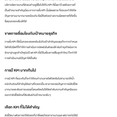
บริหารจัดการงานที่ตัวเองทำอยู่เพื่อไปให้ถึง KPI ที่ตั้งเอาไว้ แต่ด้วยการที่
เป็นเป้าหมายสำคัญนี่เอง หากการตั้ง KPI นั้นผิดพลาด ก็ย่อนจะทำให้เกิด
ปัญหาตามมามากมายเหมือนกัน ซึ่งนี่คือตัวอย่างความผิดพลาดที่เกิดขึ้น
ซึ่งคุณควรจะเลี่ยงให้ได้
ขาดการเชื่อมโยงกับเป้าหมายธุรกิจ
การตั้ง KPI ที่ดีนั้นควรจะสอดคล้องไปกับเป้าสำคัญของธุรกิจ หากกำหนด
โฟกัสไปผิดที่ก็ทำให้การดำเนินการขัดแย้งในตัวเองได้ เช่นถ้าธุรกิจเน้นการ
รักษาฐานลูกค้าปัจจุบันไว้ แต่ KPI ตั้งไว้ในเรื่องการเพิ่มลูกค้าใหม่ ก็จะทำให้
การดำเนินงานมีปัญหาได้เป็นต้น
การมีั KPI มากเกินไป
การมี KPI ที่เยอะเกินก็จะทำให้คนทำงานขาดโฟกัสหรือไม่สามารถให้น้ำ
หนักกับส่วนที่สำคัญได้อย่างที่ควรจะเป็น เราอาจจะเจอปัญหาการมีตัวชี้วัด
มากมายและต้องการบรรลุทั้งหมดโดยไม่ได้จัดลำดับความสำคัญหรือมอง
ออกว่าตัวชี้วัดไหนที่สัมพันธ์กับเป้าหมายจริง ๆ 
เลือก KPI ที่ไม่ได้สำคัญ
ตัวชี้วัดบางตัวอาจจะให้ตัวเลขที่น่าพึงพอใจเวลารายงานผล แต่อาจจะไม่ได้มี