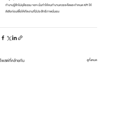
ทำงานรู้สึกไม่ยุติธรรม ฯลฯ นั่นทำให้คนทำงานควรจะคิดและกำหนด KPI ให้
ดีเสียก่อนเพื่อให้เกิดงานที่มีประสิทธิภาพนั่นเอง
โพสต์ที่คล้ายกัน
ดูทั้งหมด