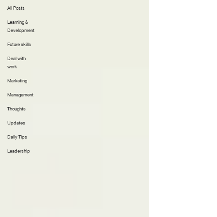
All Posts
Learning &
Development
Future skills
Deal with
work
Marketing
Management
Thoughts
Updates
Daily Tips
Leadership