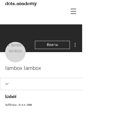
dots
.
academy
ขั้นตอนดำเนินการอื่นๆ
ติดตาม
Iambox Iambox
โปรไฟล์
วันที่เข้าร่วม : 31 ส.ค. 2566