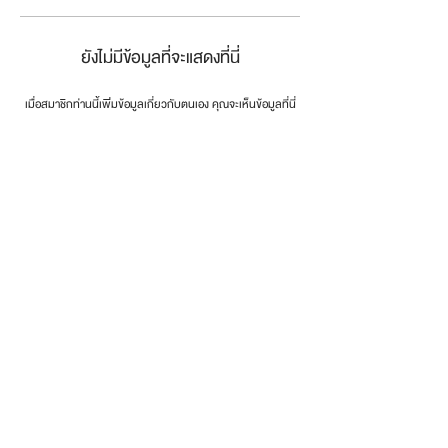
ยังไม่มีข้อมูลที่จะแสดงที่นี่
เมื่อสมาชิกท่านนี้เพิ่มข้อมูลเกี่ยวกับตนเอง คุณจะเห็นข้อมูลที่นี่
connect the dots
.
โทรศัพท์:
0846179999
email:
info@dotsth.com