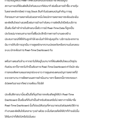
การมีข้อมูลแบบ Real-Time นั้นคงจะมีประโยชน์ถ้าเราต้องอยู่ใน
สถานการณ์ที่ต้องตัดสินใจกันแบบนาทีต่อนาที เช่นเรื่องการเข้าซื้อ-ขายหุ้น
ในตลาดหลักทรัพย์ การดู Stock สินค้าในช่วงแคมเปญสำคัญ การดู
กิจกรรมทางการตลาดในช่วงเวลาหนึ่ง โดยนักการตลาดอาจจะต้องประเมิน
และตัดสินใจอย่างรวดเร็วเช่นการย้ายกำลังคน การตัดสินใจปิดรับบริการ 
เป็นต้น ซึ่งถ้าเข้าข่ายในลักษณะนี้แล้ว การมี Real-Time Data ก็ดูจะเป็น
ประโยชน์มากแถมสามารถทั้งเพิ่มประสิทธิภาพการทำงานและสร้าง
ประสบการณ์ที่ดีให้กับลูกค้าได้ และนั่นทำให้กลุ่มธุรกิจ / บริการประเภทการ
เงิน การให้บริการฉุกเฉิน การดูแลรักษาความปลอดภัยหรือความมั่นคงของ
ระบบ มักจะต้องการ Real-Time Dashboard กัน
แต่ในทางตรงกันข้าม หากเราไม่ได้อยู่ในบทบาทที่ต้องตัดสินใจแบบปัจจุบัน
ทันด่วน เราก็อาจจะไม่จำเป็นต้องการ Real-Time Dashboard เท่าไรนัก เช่น
การคอยติดตามแผนกลยุทธ์ระยะยาว การดูผลของแคมเปญการตลาดที่มี
ระยะเวลานาน การติดตามผลการดำเนินงาน ฯลฯ ซึ่งพวกนี้อาจจะคอยมา
อัปเดตกันรายอาทิตย์ รายเดือน ก็ยังได้
ประเด็นพิจารณานี้เองเป็นสิ่งที่ธุรกิจอาจจะต้องคิดดูให้ดีว่า Real-Time 
Dashboard เป็นเรื่องที่เกินจำเป็นสำหรับตัวเองหรือไม่ เพราะการได้มาซึ่ง 
Real-Time Dashboard นั้นก็ย่อมมีต้นทุนที่ตามมาแถมยังส่งผลต่อวิธีการ
ทำงานและตัดสินใจในหลาย ๆ อย่างด้วย ฉะนั้นจึงควรคิดให้ดีว่าที่ทำลงไปนั้น
ได้คุ้มกว่าที่เสียไปหรือไม่นั่นเอง