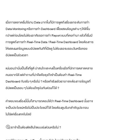
เมื่อการตลาดเริ่มใช้งาน Data มากขึ้นก็มีการพูดถึงเรื่องยกระดับการทำ 
Data Monitoring หรือการทำ Dashboard เพื่อแสดงข้อมูลต่าง ๆ ให้ดีขึ้น
กว่าแต่ก่อนโดยไม่ต้องอาศัยรอการทำ Report แบบที่เคยทำมา แล้วก็เริ่มมี
การพูดถึงการทำ Real-Time Data / Real-Time Dashboard โดยต้องการ
ให้แสดงผลข้อมูลแบบอัปเดตทันทีที่เปิดดู ไม่ต้องรอจบรอบวันหรือคอย
อัปเดตเป็นช่วงเวลา
แน่นอนว่านั่นเป็นสิ่งที่ดูดี น่าสนใจ และคงเป็นเครื่องมือที่นักการตลาดหลาย
คนอยากได้ แต่คำถามที่น่าคิดคือธุรกิจจำเป็นต้องทำ Real-Time 
Dashboard กันจริง ๆ หรือไม่ ? หรือแท้จริงแล้วเราอาจจะต้องการข้อมูลที่
อัปเดตเป็นรอบ ๆ ไม่ต้องปัจจุบันทันด่วนก็ได้ ?
คำตอบของเรื่องนี้นั้นก็สามารถตอบได้ว่า Real-Time Dashboard นั้นอาจ
จะเป็นประโยชน์หรือไม่เป็นประโยชน์ก็ได้ โดยต้องดูบริบทสำคัญประกอบ 
ไม่ใช่แค่เรื่องเทคโนโลยี
🤔 เราจำเป็นต้องตัดสินใจแบบเร่งด่วนหรือไม่ ?