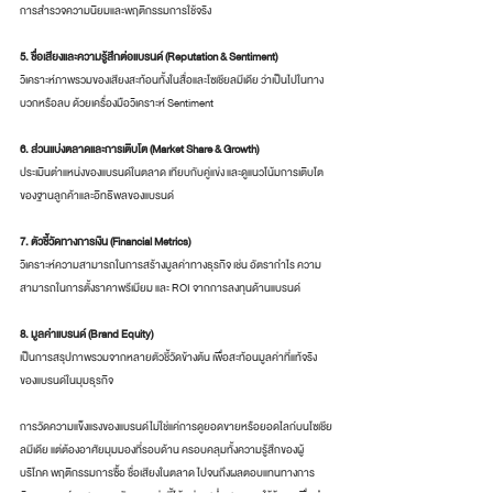
การสำรวจความนิยมและพฤติกรรมการใช้จริง
5. ชื่อเสียงและความรู้สึกต่อแบรนด์ (Reputation & Sentiment)
วิเคราะห์ภาพรวมของเสียงสะท้อนทั้งในสื่อและโซเชียลมีเดีย ว่าเป็นไปในทาง
บวกหรือลบ ด้วยเครื่องมือวิเคราะห์ Sentiment
6. ส่วนแบ่งตลาดและการเติบโต (Market Share & Growth)
ประเมินตำแหน่งของแบรนด์ในตลาด เทียบกับคู่แข่ง และดูแนวโน้มการเติบโต
ของฐานลูกค้าและอิทธิพลของแบรนด์
7. ตัวชี้วัดทางการเงิน (Financial Metrics)
วิเคราะห์ความสามารถในการสร้างมูลค่าทางธุรกิจ เช่น อัตรากำไร ความ
สามารถในการตั้งราคาพรีเมียม และ ROI จากการลงทุนด้านแบรนด์
8. มูลค่าแบรนด์ (Brand Equity)
เป็นการสรุปภาพรวมจากหลายตัวชี้วัดข้างต้น เพื่อสะท้อนมูลค่าที่แท้จริง
ของแบรนด์ในมุมธุรกิจ
การวัดความแข็งแรงของแบรนด์ไม่ใช่แค่การดูยอดขายหรือยอดไลก์บนโซเชีย
ลมีเดีย แต่ต้องอาศัยมุมมองที่รอบด้าน ครอบคลุมทั้งความรู้สึกของผู้
บริโภค พฤติกรรมการซื้อ ชื่อเสียงในตลาด ไปจนถึงผลตอบแทนทางการ