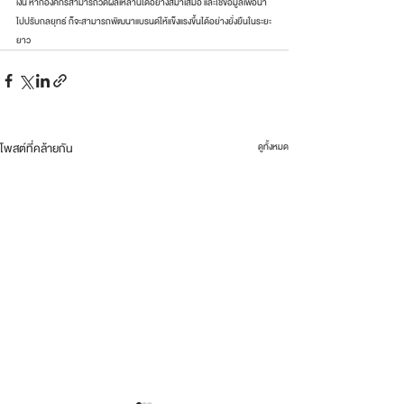
เงิน หากองค์กรสามารถวัดผลเหล่านี้ได้อย่างสม่ำเสมอ และใช้ข้อมูลเพื่อนำ
ไปปรับกลยุทธ์ ก็จะสามารถพัฒนาแบรนด์ให้แข็งแรงขึ้นได้อย่างยั่งยืนในระยะ
ยาว
โพสต์ที่คล้ายกัน
ดูทั้งหมด