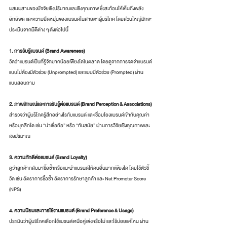
ผสมผสานของปัจจัยเชิงปริมาณและเชิงคุณภาพ ซึ่งสะท้อนให้เห็นถึงพลัง 
อิทธิพล และความยืดหยุ่นของแบรนด์ในสายตาผู้บริโภค โดยส่วนใหญ่มักจะ
ประเมินจากมิติต่าง ๆ ดังต่อไปนี้
1. การรับรู้แบรนด์ (Brand Awareness)
วัดว่าแบรนด์เป็นที่รู้จักมากน้อยเพียงใดในตลาด โดยดูจากการจดจำแบรนด์
แบบไม่ต้องมีตัวช่วย (Unprompted) และแบบมีตัวช่วย (Prompted) ผ่าน
แบบสอบถาม
2. ภาพลักษณ์และการรับรู้ต่อแบรนด์ (Brand Perception & Associations)
สำรวจว่าผู้บริโภครู้สึกอย่างไรกับแบรนด์ และเชื่อมโยงแบรนด์เข้ากับคุณค่า
หรือบุคลิกใด เช่น “น่าเชื่อถือ” หรือ “ทันสมัย” ผ่านการวิจัยเชิงคุณภาพและ
เชิงปริมาณ
3. ความภักดีต่อแบรนด์ (Brand Loyalty)
ดูว่าลูกค้ากลับมาซื้อซ้ำหรือแนะนำแบรนด์ให้คนอื่นมากเพียงใด โดยใช้ตัวชี้
วัด เช่น อัตราการซื้อซ้ำ อัตราการรักษาลูกค้า และ Net Promoter Score 
(NPS)
4. ความนิยมและการใช้งานแบรนด์ (Brand Preference & Usage)
ประเมินว่าผู้บริโภคเลือกใช้แบรนด์เหนือคู่แข่งหรือไม่ และใช้บ่อยแค่ไหน ผ่าน