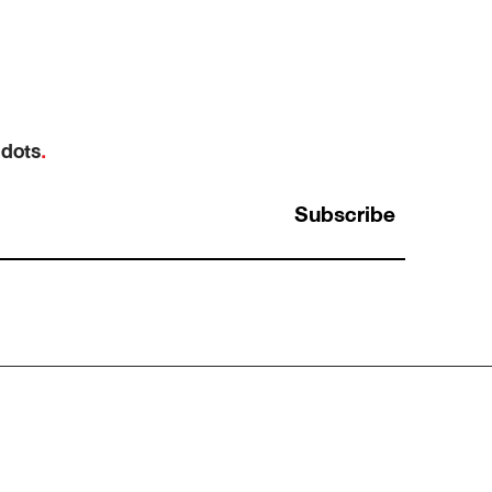
 dots
.
Subscribe
ทำสิบปี ไม่เท่ากับเก่งสิบปี: ทำไม “ชั่วโมงบิน” ถึง
หลอกเราเรื่องความเชี่ยวชาญ