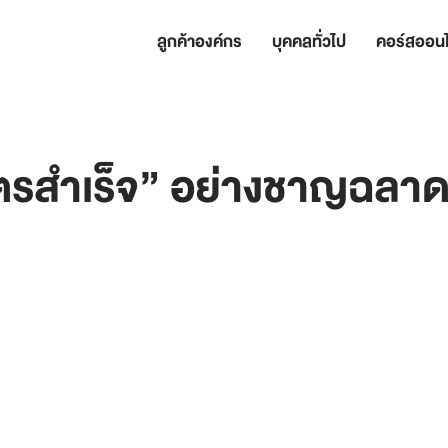
ลูกค้าองค์กร
บุคคลทั่วไป
คอร์สออนไ
“สูตรสำเร็จ” อย่างชาญฉลา