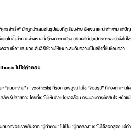
ูตรสำเร็จ” มักถูกนำเสนอในรูปแบบที่ดูเรียบง่าย ชัดเจน และน่าทำตาม แต่ปัญหาไ
แบบไม่ตั้งคำถามต่างหากที่สร้างความเสี่ยง วิธีคิดที่มีประสิทธิภาพกว่าจึงไม่ใ
ความเชื่อ” และยกระดับวิธีใช้งานให้เหมาะสมกับความเป็นจริงที่ซับซ้อนกว่า
hesis ไม่ใช่คำตอบ
“สมมติฐาน” (Hypothesis) ที่รอการพิสูจน์ ไม่ใช่ “ข้อสรุป” ที่ต้องทำตามโดยอ
ลลัพธ์ปลายทาง โดยที่เราไม่เห็นตัวแปรแวดล้อม กระบวนการตัดสินใจ หรือแม้แต
้บทบาทของเราขยับจาก “ผู้ทำตาม” ไปเป็น “ผู้ทดลอง” เราไม่ได้ลอกสูตร แต่กำ