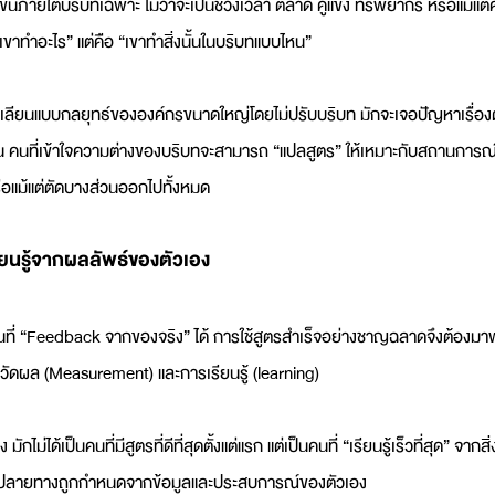
ึ้นภายใต้บริบทเฉพาะ ไม่ว่าจะเป็นช่วงเวลา ตลาด คู่แข่ง ทรัพยากร หรือแม้
 “เขาทำอะไร” แต่คือ “เขาทำสิ่งนั้นในบริบทแบบไหน”
ลียนแบบกลยุทธ์ขององค์กรขนาดใหญ่โดยไม่ปรับบริบท มักจะเจอปัญหาเรื่องต
น คนที่เข้าใจความต่างของบริบทจะสามารถ “แปลสูตร” ให้เหมาะกับสถานการณ์ข
ือแม้แต่ตัดบางส่วนออกไปทั้งหมด
ยนรู้จากผลลัพธ์ของตัวเอง
แทนที่ “Feedback จากของจริง” ได้ การใช้สูตรสำเร็จอย่างชาญฉลาดจึงต้อง
ัดผล (Measurement) และการเรียนรู้ (learning)
มักไม่ได้เป็นคนที่มีสูตรที่ดีที่สุดตั้งแต่แรก แต่เป็นคนที่ “เรียนรู้เร็วที่สุด” จาก
น แต่ปลายทางถูกกำหนดจากข้อมูลและประสบการณ์ของตัวเอง