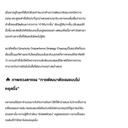
เมื่อเราอยู่ในยุคที่เต็มไปด้วยคำแนะนำด้านการพัฒนาตัวเอง เทคนิคการ
ลงทุน และสูตรสำเร็จใหม่ๆ ที่ถูกนำเสนอแทบทุกวัน หลายคนเริ่มเชื่อว่าความ
สำเร็จของชีวิตต้องมาจากการ “ทำให้มากขึ้น” เรียนรู้ให้มากขึ้น ปรับแผนให้
เร็วขึ้น และตัดสินใจให้เฉียบคมขึ้นอยู่ตลอดเวลา แต่แนวคิดนี้อาจกำลังพาเรา
ออกห่างจากสิ่งที่ได้ผลจริงโดยไม่รู้ตัว
แนวคิดเรื่อง Simplicity Outperforms Strategy Chasing เป็นแนวคิดที่มอง
เรื่องนี้ในมุมที่ต่างออกไปโดยเมื่อมองในระดับบุคคลก็อาจจะชวนให้เราคิดได้
ว่า ความสำเร็จไม่ได้เกิดจากความซับซ้อนของแผนชีวิต แต่เกิดจากความ
สามารถในการยึดมั่นในสิ่งที่เรียบง่ายอย่างสม่ำเสมอ
🔥 ภาพลวงตาของ “การพัฒนาตัวเองแบบไม่
หยุดนิ่ง”
หลายคนใช้เวลาจำนวนมากไปกับการค้นหาวิธีที่ดีกว่าเสมอ ไม่ว่าจะเป็นการ
เปลี่ยนแผนการเงิน ทดลองแนวคิดใหม่ๆ หรือไล่ตามกลยุทธ์ที่ดูน่าสนใจใน
ช่วงเวลานั้น ความรู้สึกว่าต้อง “อัปเดตตัวเอง” อยู่ตลอดเวลา กลายเป็นแรง
กดดันที่ทำให้เราไม่เคยหยุดนิ่ง