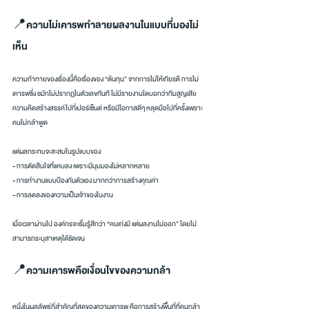
📍ความไม่เคารพทำลายผลงานในแบบที่มองไม่
เห็น
ความท้าทายของเรื่องนี้คือเรื่องของ “ต้นทุน” จากการไม่ให้เกียรติ การไม่
เคารพซึ่ง ชมักไม่ปรากฏในตัวเลขทันที ไม่มีรายงานใดบอกว่าทีมสูญเสีย
ความคิดสร้างสรรค์ไปกี่เปอร์เซ็นต์ หรือมีโอกาสดีๆ หลุดมือไปกี่ครั้งเพราะ
คนไม่กล้าพูด
แต่ผลกระทบจะสะสมในรูปแบบของ
- การตัดสินใจที่แคบลง เพราะมีมุมมองไม่หลากหลาย
- การทำงานแบบป้องกันตัวเอง มากกว่าการสร้างคุณค่า
- การลดลงของความเป็นเจ้าของในงาน
เมื่อเวลาผ่านไป องค์กรจะเริ่มรู้สึกว่า “คนเก่งมี แต่ผลงานไม่ออก” โดยไม่
สามารถระบุสาเหตุได้ชัดเจน
📍ความเคารพคือเงื่อนไขของความกล้า
หนึ่งในผลลัพธ์ที่สำคัญที่สุดของความเคารพ คือการสร้างพื้นที่ที่คนกล้า