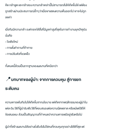
คิด กล้าพูด และกล้าลอง ความกล้าเหล่านี้ไม่สามารถสั่งให้เกิดขึ้นได้ แต่ต้อง
ถูกสร้างผ่านประสบการณ์ซ้ำๆ ว่าเมื่อเขาแสดงความเห็นออกไป เขาจะไม่ถูก
ลดค่า
เมื่อทีมมีความกล้า องค์กรจะได้สิ่งที่มีมูลค่าสูงที่สุดในการทำงานยุคปัจจุบัน 
นั่นคือ
- ไอเดียใหม่
- การตั้งคำถามที่ท้าทาย
- การปรับตัวที่รวดเร็ว
ทั้งหมดนี้ล้วนเป็นรากฐานของผลงานที่เหนือกว่า
📍บทบาทของผู้นำ: จากการควบคุม สู่การยก
ระดับคน
ความเคารพในทีมไม่ได้เกิดขึ้นจากนโยบาย แต่เกิดจากพฤติกรรมของผู้นำใน
แต่ละวัน วิธีที่ผู้นำรับฟัง วิธีที่ตอบสนองต่อความผิดพลาด หรือแม้แต่วิธีให้
ข้อเสนอแนะ ล้วนเป็นสัญญาณที่กำหนดว่าความเคารพมีอยู่จริงหรือไม่
ผู้นำที่สร้างผลงานได้อย่างยั่งยืนจึงไม่ใช่คนที่ควบคุมทุกอย่างได้ดีที่สุด แต่