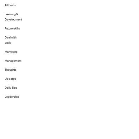
All Posts
Learning &
Development
Future skills
Deal with
work
Marketing
Management
Thoughts
Updates
Daily Tips
Leadership