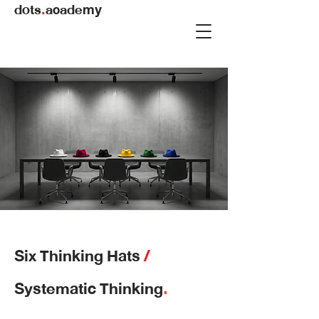
dots
.
academy
Six Thinking Hats
/
Systematic Thinking
.