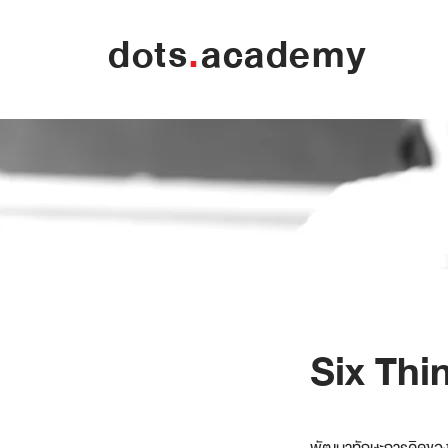
dots
.
academy
Six Thi