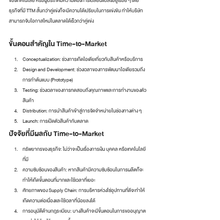
ของเทคโนโลยี หรือผู้บริโภคมีความต้องการเปลี่ยนแปลงอยู่เรื่อย ๆ โดย
ธุรกิจที่มี TTM สั้นกว่าคู่แข่งก็จะมีความได้เปรียบในการแข่งขัน ทำให้บริษัท
สามารถจับโอกาสใหม่ในตลาดได้เร็วกว่าคู่แข่ง
ขั้นตอนสำคัญใน Time-to-Market
Conceptualization: ช่วงการเกิดไอเดียเกี่ยวกับสินค้าหรือบริการ
Design and Development: ช่วงเวลาของการพัฒนาไอเดียรวมถึง
การทำต้นแบบ (Prototype)
Testing: ช่วงเวลาของการทดสอบถึงคุณภาพและการทำงานของตัว
สินค้า
Distribution: การนำสินค้าเข้าสู่การจัดจำหน่ายในช่องทางต่าง ๆ 
Launch: การเปิดตัวสินค้ากับตลาด
ปัจจััยที่มีผลกับ Time-to-Market
ทรัพยากรของธุรกิจ: ไม่ว่าจะเป็นเรื่องการเงิน บุคคล หรือเทคโนโลยี
ที่มี
ความซับซ้อนของสินค้า: หากสินค้ามีความซับซ้อนในการผลิตก็จะ
ทำให้เกิดขั้นตอนที่มากและใช้เวลาที่เยอะ
ศักยภาพของ Supply Chain: การบริหารห่วงโซ่อุปทานที่ดีจะทำให้
เกิดความต่อเนื่องและใช้เวลาที่น้อยลงได้
การอนุมัติด้านกฎระเบียบ: บางสินค้าจะมีขั้นตอนในการขออนุญาต 