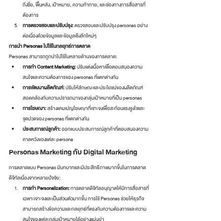
ถึงชื่อ, พื้นหลัง, เป้าหมาย, ความท้าทาย, และช่องทางการสื่อสารที่
ต้องการ
การตรวจสอบและปรับปรุง:
 ตรวจสอบและปรับปรุง personas อย่าง
ต่อเนื่องด้วยข้อมูลและข้อมูลเชิงลึกใหม่ๆ
การนำ Personas ไปใช้ในกลยุทธ์การตลาด
Personas สามารถถูกนำไปใช้ในหลายด้านของการตลาด:
การทำ Content Marketing:
 ปรับแต่งเนื้อหาเพื่อตอบสนองความ
สนใจและความต้องการของ personas ที่แตกต่างกัน
การพัฒนาผลิตภัณฑ์:
 ปรับให้ลักษณะและประโยชน์ของผลิตภัณฑ์
สอดคล้องกับความปรารถนาของกลุ่มเป้าหมายที่เป็น personas
การโฆษณา:
 สร้างแคมเปญโฆษณาที่เจาะจงเพื่อสะท้อนแรงจูงใจและ
จุดปวดของ personas ที่แตกต่างกัน
ประสบการณ์ลูกค้า:
 ออกแบบประสบการณ์ลูกค้าที่ตอบสนองความ
คาดหวังของแต่ละ persona
Personas Marketing กับ Digital Marketing
การตลาดแบบ Personas มีบทบาทและมีประสิทธิภาพมากขึ้นในการตลาด
ดิจิทัลเนื่องจากหลายปัจจัย:
การทำ Personalization:
 การตลาดดิจิทัลอนุญาตให้มีการสื่อสารที่
เฉพาะเจาะจงและเป็นส่วนตัวมากขึ้น การใช้ Personas ช่วยให้ธุรกิจ
สามารถสร้างข้อความและกลยุทธ์ที่ตรงกับความต้องการและความ
สนใจของแต่ละกลุ่มเป้าหมายได้อย่างแม่นยำ