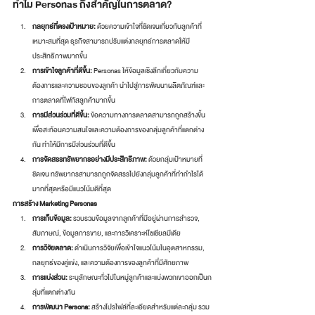
ทำไม Personas ถึงสำคัญในการตลาด?
กลยุทธ์ที่ตรงเป้าหมาย:
 ด้วยความเข้าใจที่ชัดเจนเกี่ยวกับลูกค้าที่
เหมาะสมที่สุด ธุรกิจสามารถปรับแต่งกลยุทธ์การตลาดให้มี
ประสิทธิภาพมากขึ้น
การเข้าใจลูกค้าที่ดีขึ้น:
 Personas ให้ข้อมูลเชิงลึกเกี่ยวกับความ
ต้องการและความชอบของลูกค้า นำไปสู่การพัฒนาผลิตภัณฑ์และ
การตลาดที่โฟกัสลูกค้ามากขึ้น
การมีส่วนร่วมที่ดีขึ้น:
 ข้อความทางการตลาดสามารถถูกสร้างขึ้น
เพื่อสะท้อนความสนใจและความต้องการของกลุ่มลูกค้าที่แตกต่าง
กัน ทำให้มีการมีส่วนร่วมที่ดีขึ้น
การจัดสรรทรัพยากรอย่างมีประสิทธิภาพ:
 ด้วยกลุ่มเป้าหมายที่
ชัดเจน ทรัพยากรสามารถถูกจัดสรรไปยังกลุ่มลูกค้าที่ทำกำไรได้
มากที่สุดหรือมีแนวโน้มดีที่สุด
การสร้าง Marketing Personas
การเก็บข้อมูล:
 รวบรวมข้อมูลจากลูกค้าที่มีอยู่ผ่านการสำรวจ, 
สัมภาษณ์, ข้อมูลการขาย, และการวิเคราะห์โซเชียลมีเดีย
การวิจัยตลาด:
 ดำเนินการวิจัยเพื่อเข้าใจแนวโน้มในอุตสาหกรรม, 
กลยุทธ์ของคู่แข่ง, และความต้องการของลูกค้าที่มีศักยภาพ
การแบ่งส่วน:
 ระบุลักษณะทั่วไปในหมู่ลูกค้าและแบ่งพวกเขาออกเป็นก
ลุ่มที่แตกต่างกัน
การพัฒนา Persona:
 สร้างโปรไฟล์ที่ละเอียดสำหรับแต่ละกลุ่ม รวม