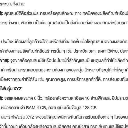
ะหว่างทั้งสาม:
):
 คุณสมบัติคือส่วนประกอบหรือคุณลักษณะทางเทคนิคของผลิตภัณฑ์หรือบริการ
ุ, การทำงาน, ฟังก์ชัน เป็นต้น คุณสมบัติเป็นสิ่งที่บอกถึงว่าผลิตภัณฑ์หรือบร
 ประโยชน์คือผลที่ลูกค้าจะได้รับหรือสิ่งที่จะเกิดขึ้นเมื่อใช้คุณสมบัติของผลิต
ลูกค้าต้องการผลิตภัณฑ์หรือบริการนั้น ๆ เช่น ประหยัดเวลา, ลดค่าใช้จ่าย, ประ
ดขาย):
 จุดขายคือคุณสมบัติหรือประโยชน์ที่สำคัญและเป็นเหตุผลที่ทำให้ผลิตภ
ูกค้าหรือสามารถตอบสนองความต้องการของกลุ่มเป้าหมายที่ระบุได้ ทำให้ลูกค้
ื่องจากคุณค่าที่ได้รับ เช่น คุณภาพสูง, การบริการลูกค้าที่ดี, การส่งมอบทัน
ทโฟนรุ่น XYZ
):
 จอแสดงผลขนาด 6 นิ้ว, กล้องหลังความละเอียด 16 ล้านพิกเซล, ชิปประ
หน่วยความจำ RAM 4 GB, ความจุบันเก็บข้อมูล 128 GB
 สมาร์ทโฟนรุ่น XYZ จะช่วยให้คุณเพลิดเพลินกับการรับชมสื่อต่าง ๆ ในจอขน
ที่ยาวนานด้วยกล้องหลังความละเอียดสูง คุณยังสามารถเล่นเกมและใช้แอปพลิเ