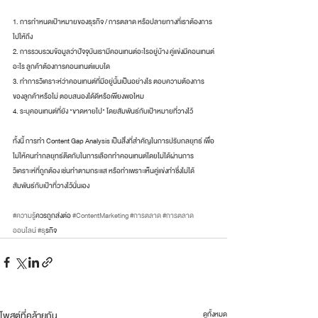
1. การกำหนดเป้าหมายของธุรกิจ / การตลาด หรือปลายทางที่เราต้องการ
ไปให้ถึง
2. การรวบรวมข้อมูลว่าปัจจุบันเรามีคอนเทนต์อะไรอยู่บ้าง คู่แข่งมีคอนเทนต์
อะไร ลูกค้าต้องการคอนเทนต์แบบใด
3. ทำการวิเคราะห์ว่าคอนเทนต์ที่มีอยู่นั้นเป็นอย่างไร ตอบความต้องการ
ของลูกค้าหรือไม่ ตอบสนองได้ดีหรือเพียงพอไหม
4. ระบุคอนเทนต์ที่ยัง "ขาดหายไป" โดยสัมพันธ์กับเป้าหมายที่วางไว้
ทั้งนี้ การทำ Content Gap Analysis เป็นสิ่งที่สำคัญในการปรับกลยุทธ์ เพื่อ
ไม่ให้คนทำกลยุทธ์ติดกับในการเลือกทำคอนเทนต์โดยไม่ได้ผ่านการ
วิเคราะห์ที่ถูกต้อง เช่นทำตามกระแส หรือทำเพราะเห็นคู่แข่งทำซึ่งไม่ได้
สัมพันธ์กับเป้าที่วางไว้นั่นเอง
#ความร
ู้ควรถูกส่งต่อ 
#ContentMarketing
#การตลาด
#การตลาด
ออนไลน
์ 
#ธ
ุรกิจ
โพสต์ที่คล้ายกัน
ดูทั้งหมด