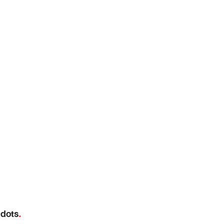
 dots
.