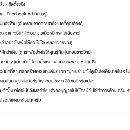
ง / ติดตั้งจริง
ารลง Facebook Ad ที่ควรรู้)
มมองข้าม (อันตรายจากการชาร์จแบตที่คุณต้องรู้)
 xxx และวิธีแก้ (ทำอย่างไรเมื่อหมึกหกใส่เสื้อขาว)
 (ทำอย่างไรเพื่อให้คุณไม่โดนหลอกขายของ)
้ดีกว่าเดิม (ดูกราฟอย่างไรให้คุณรู้ทันหุ้นก่อนชาวบ้าน)
 x กับ y (เทียบกันไปว่าอะไรเหมาะกับคุณระหว่าง A และ B)
มมุกที่สามารถสร้างคอนเทนต์ประเภท “น่าแชร์” มาให้ดูเป็นไอเดียนะครับ จริงๆ 
งกลับมาดูว่ายังมีอะไรที่เราหยิบใช้จาก 20 ข้อนี้หรือเปล่า
ี้ผมทำขึ้นมาโดยไม่หวังผลกำไร แต่ขออนุญาตไม่ให้ใครนำไปใช้ทำการค้านะครับ
์ขอให้แจ้งมาด้วยนะครับ