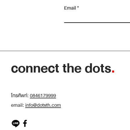
Email
เขียนความคิดเห็น…
ข้อมูลเยอะขึ้น ไม่ได้แปลว่าตัดสินใจดีขึ้น: ทักษะ
แยก “สัญญาณ” ออกจาก “เสียงรบกวน”
connect the dots
.
โทรศัพท์:
0846179999
email:
info@dotsth.com