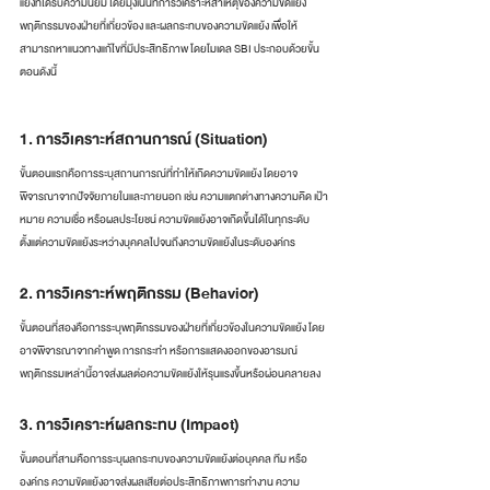
แย้งที่ได้รับความนิยม โดยมุ่งเน้นที่การวิเคราะห์สาเหตุของความขัดแย้ง 
พฤติกรรมของฝ่ายที่เกี่ยวข้อง และผลกระทบของความขัดแย้ง เพื่อให้
สามารถหาแนวทางแก้ไขที่มีประสิทธิภาพ โดยโมเดล SBI ประกอบด้วยขั้น
ตอนดังนี้
1. การวิเคราะห์สถานการณ์ (Situation)
ขั้นตอนแรกคือการระบุสถานการณ์ที่ทำให้เกิดความขัดแย้ง โดยอาจ
พิจารณาจากปัจจัยภายในและภายนอก เช่น ความแตกต่างทางความคิด เป้า
หมาย ความเชื่อ หรือผลประโยชน์ ความขัดแย้งอาจเกิดขึ้นได้ในทุกระดับ 
ตั้งแต่ความขัดแย้งระหว่างบุคคลไปจนถึงความขัดแย้งในระดับองค์กร
2. การวิเคราะห์พฤติกรรม (Behavior)
ขั้นตอนที่สองคือการระบุพฤติกรรมของฝ่ายที่เกี่ยวข้องในความขัดแย้ง โดย
อาจพิจารณาจากคำพูด การกระทำ หรือการแสดงออกของอารมณ์ 
พฤติกรรมเหล่านี้อาจส่งผลต่อความขัดแย้งให้รุนแรงขึ้นหรือผ่อนคลายลง
3. การวิเคราะห์ผลกระทบ (Impact)
ขั้นตอนที่สามคือการระบุผลกระทบของความขัดแย้งต่อบุคคล ทีม หรือ
องค์กร ความขัดแย้งอาจส่งผลเสียต่อประสิทธิภาพการทำงาน ความ