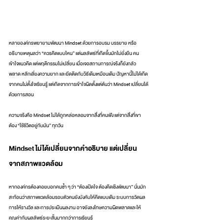
หลายองค์กรพยายามพัฒนา Mindset ด้วยการอบรม บรรยาย หรือ
อธิบายเหตุผลว่า “ควรคิดแบบไหน” แต่ผลลัพธ์ที่เกิดขึ้นมักไม่ยั่งยืน คน
เข้าใจแนวคิด แต่พฤติกรรมไม่เปลี่ยน เมื่อเจอสถานการณ์จริงก็ยังกลัว
พลาด หลีกเลี่ยงความยาก และยึดติดกับวิธีเดิมเหมือนเดิม ปัญหานี้ไม่ได้เกิด
จากคนไม่ตั้งใจเรียนรู้ แต่เกิดจากการเข้าใจผิดตั้งแต่ต้นว่า Mindset เปลี่ยนได้
ด้วยการสอน
ความจริงคือ Mindset ไม่ได้ถูกหล่อหลอมจากสิ่งที่คนฟัง แต่จากสิ่งที่เขา
ต้อง “ใช้ชีวิตอยู่กับมัน” ทุกวัน
Mindset ไม่ได้เปลี่ยนจากคำอธิบาย แต่เปลี่ยน
จากสภาพแวดล้อม
หากองค์กรต้องคอยบอกคนซ้ำ ๆ ว่า “ต้องเปิดใจ ต้องคิดเชิงพัฒนา” นั่นมัก
สะท้อนว่าสภาพแวดล้อมรอบตัวคนยังบังคับให้คิดแบบเดิม ระบบการวัดผล 
การให้รางวัล และการประเมินผลงาน อาจยังลงโทษความผิดพลาดและให้
คุณค่ากับผลลัพธ์ระยะสั้นมากกว่าการเรียนรู้