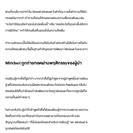
แทนที่จะอธิบายว่าทำไม Growth Mindset ถึงสำคัญ การตั้งคำถามที่ดีมัก
ทรงพลังมากกว่า คำถามที่ชวนให้คนตรวจสอบความเชื่อของตัวเอง เช่น 
“อะไรทำให้คุณคิดว่าคุณไม่ถนัดเรื่องนี้” หรือ “เคยมีอะไรที่คุณเก่งขึ้นได้จาก
การฝึกไหม” จะทำให้คนเริ่มเห็นรอยรั่วในความคิดเดิม
คำถามลักษณะนี้ไม่ได้เปลี่ยนความคิดในทันที แต่จะสร้างนิสัยในการคิดกับ
ความคิดของตัวเอง ซึ่งเป็นฐานสำคัญของการพัฒนา Mindset ในระยะยาว
Mindset ถูกถ่ายทอดผ่านพฤติกรรมของผู้นำ
คนเรียนรู้จากสิ่งที่ผู้นำทำ มากกว่าสิ่งที่ผู้นำพูด หากผู้นำพูดเรื่องการเรียน
รู้ แต่ไม่เคยยอมรับความผิดพลาดของตัวเอง ไม่เคยขอ Feedback หรือไม่
เคยแสดงให้เห็นว่าตัวเองกำลังพัฒนาอะไรอยู่ Mindset ที่อยากปลูกฝังก็จะ
กลายเป็นแค่คำสวย ๆ
ในทางกลับกัน ผู้นำที่กล้าพูดถึงสิ่งที่ตัวเองเรียนรู้จากความพลาด ขอความ
คิดเห็นจากทีม และให้คุณค่ากับความพยายามที่ออกแบบมาดี จะส่ง
สัญญาณที่ชัดเจนว่า “ที่นี่ปลอดภัยพอสำหรับการเรียนรู้” และ Mindset จะ
ถูกส่งต่อโดยอัตโนมัติ