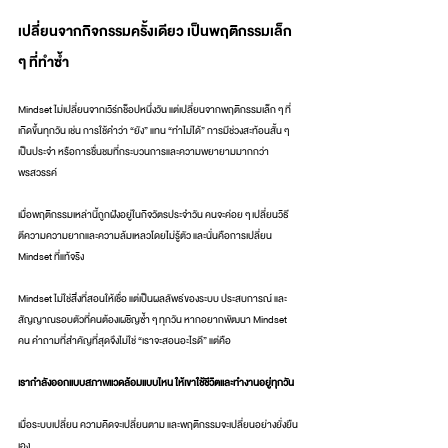
เปลี่ยนจากกิจกรรมครั้งเดียว เป็นพฤติกรรมเล็ก 
ๆ ที่ทำซ้ำ
Mindset ไม่เปลี่ยนจากเวิร์กช็อปหนึ่งวัน แต่เปลี่ยนจากพฤติกรรมเล็ก ๆ ที่
เกิดขึ้นทุกวัน เช่น การใช้คำว่า “ยัง” แทน “ทำไม่ได้” การมีช่วงสะท้อนสั้น ๆ 
เป็นประจำ หรือการชื่นชมที่กระบวนการและความพยายามมากกว่า
พรสวรรค์
เมื่อพฤติกรรมเหล่านี้ถูกฝังอยู่ในกิจวัตรประจำวัน คนจะค่อย ๆ เปลี่ยนวิธี
ตีความความยากและความล้มเหลวโดยไม่รู้ตัว และนั่นคือการเปลี่ยน 
Mindset ที่แท้จริง
Mindset ไม่ใช่สิ่งที่สอนให้เชื่อ แต่เป็นผลลัพธ์ของระบบ ประสบการณ์ และ
สัญญาณรอบตัวที่คนต้องเผชิญซ้ำ ๆ ทุกวัน หากอยากพัฒนา Mindset 
คน คำถามที่สำคัญที่สุดจึงไม่ใช่ “เราจะสอนอะไรดี” แต่คือ
เรากำลังออกแบบสภาพแวดล้อมแบบไหน ให้เขาใช้ชีวิตและทำงานอยู่ทุกวัน
เมื่อระบบเปลี่ยน ความคิดจะเปลี่ยนตาม และพฤติกรรมจะเปลี่ยนอย่างยั่งยืน
เอง