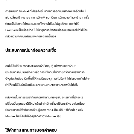
การพัฒนา Mindset ที่ได้ผลจึงเริ่มจากการออกแบบสภาพแวดล้อมใหม่ 
เช่น เปลี่ยนเป้าหมายจากการวัดแพ้–ชนะ เป็นการวัดความก้าวหน้าจากครั้ง
ก่อน เปิดโอกาสให้ทดลองและแก้ไขงานได้โดยไม่ถูกตีตรา และทำให้ 
Feedback เป็นเรื่องปกติ ไม่ใช่เหตุการณ์พิเศษ เมื่อระบบรอบตัวไม่ทำให้คน
กลัว ความคิดแบบพัฒนาจะค่อย ๆ เกิดขึ้นเอง
ประสบการณ์มาก่อนความเชื่อ
คนไม่ได้เปลี่ยน Mindset เพราะเข้าใจทฤษฎี แต่เพราะเคย “ผ่าน” 
ประสบการณ์บางอย่างมาแล้ว การให้โจทย์ที่ท้าทายกว่าความสามารถ
ปัจจุบันเล็กน้อย เปิดพื้นที่ให้ลองผิดลองถูก และไม่รีบเข้าไปช่วยมากเกินไป จะ
ทำให้คนได้สัมผัสด้วยตัวเองว่าความสามารถสามารถขยับได้จริง
หลังจากนั้น การชวนสะท้อนด้วยคำถามง่าย ๆ เช่น อะไรยากที่สุด อะไร
เปลี่ยนเมื่อคุณลองวิธีใหม่ หรือถ้าทำอีกครั้งจะปรับตรงไหน จะช่วยเชื่อม
ประสบการณ์เข้ากับการเรียนรู้ วงจร “ลอง–คิด–ปรับ” ที่เกิดซ้ำ ๆ จะฝัง 
Mindset ใหม่โดยไม่ต้องพูดถึงคำว่า Mindset เลย
ใช้คำถาม แทนการบอกคำตอบ