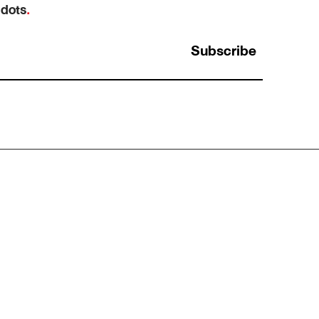
 dots
.
Subscribe
การใช้ Analytical Thinking กับการระบุ Data
สำคัญในการตลาด