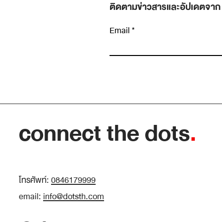
ติดตามข่าวสารและอัปเดตจาก
Email
เขียนความคิดเห็น…
Insight หายาก เพราะเราหยุดมองเร็วเกินไป
connect the dots
.
โทรศัพท์:
0846179999
email:
info@dotsth.com