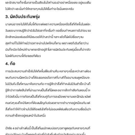
และรักสบายก็จะเริ่มกลายเป็นเสียงในใจทำนองว่าอย่าเหนื่อยเลย อยู่แบบเดิม
ไปดีกว่า และนั่นทำให้หลายๆ คนไม่ได้เริ่มทำอะไรนั่นแหละครับ
3. ผัดวันประกันพรุ่ง
บางคนอาจจะไม่ได้ถึงขั้นขี้เกียจ แต่เพราะความเหนื่อยหรือสิ่งที่เกิดขึ้นในแต่ละ
วันเยอะมากจนรู้สึกว่ายังไม่ใช่เวลาที่จะเริ่มทำ ขอเลื่อนกำหนดการไปก่อน รอ
อีกสักหน่อยเช่นรอให้มีแรง รอให้ว่างกว่านี้ ฯลฯ แล้วก็ผัดไปเรื่อยๆ จน
สุดท้ายก็ไม่ได้ทำแม้ว่าเวลาจะผ่านไปแค่ไหนก็ตาม เพราะพอถึงวันที่เราว่าง 
มันก็จะมีอะไรใหม่เข้ามาแทรกอีกอยู่ดี ซึ่งการผัดวันประกันพรุ่งนี้เองก็น่ากลัว
ไม่แพ้กับความขี้เกียจเลยทีเดียว
4. ท้อ
การประสบความสำเร็จไม่ได้เกิดขึ้นเพียงข้ามคืน หลายๆ ครั้งระหว่างทางต้อง
พบกับความผิดหวัง บ้างก็ต้องรอคอยโอกาสที่บางทีก็รอนานจนดูเหมือนจะ
ไม่มีวันถึง สิ่งที่ตามมาคือความท้อ การรู้สึกว่าสิ่งที่ทำคงไม่มีวันสำเร็จ บ้างก็
รู้สึกว่าการตัดสินใจที่ผ่านมาคงเป็นสิ่งที่ผิดและอยากเลิกทำเสียกันตอนนี้ จะ
ว่าไปแล้วนั้น การท้อคงเป็นสิ่งที่ควบคู่กับการลงมือพยายามและฝึกฝน แม้แต่
คนเก่งๆ เองก็จะมีจังหวะที่ต้องเผชิญกับช่วงเวลายากลำบากอยู่เหมือนกัน แต่
สิ่งที่จะทำให้ก้าวข้ามไปได้คือพลังใจที่จะไม่ยอมแพ้เช่นเดียวกับความเชื่อมั่นว่า
ความสำเร็จจะอยู่ตรงหน้าในวันหนึ่ง
ปัจจัย 4 อย่างข้างต้นนี้ เป็นสิ่งที่ผมมักพบบ่อยๆ เวลาพูดคุยกับหลายๆ คนที่
เข้ามาปรึกษา บ้างก็พูดคุยในช่วงที่กำลังเริ่มต้นทำอะไรสักอย่าง (รวมทั้ง