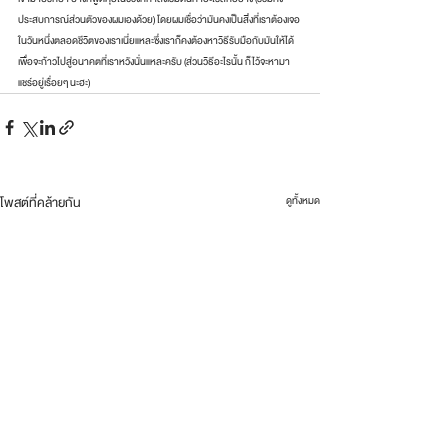
ประสบการณ์ส่วนตัวของผมเองด้วย) โดยผมเชื่อว่ามันคงเป็นสิ่งที่เราต้องเจอ
ในวันหนึ่งตลอดชีวิตของเราเนี่ยแหละซึ่งเราก็คงต้องหาวิธีรับมือกับมันให้ได้
เพื่อจะก้าวไปสู่อนาคตที่เราหวังนั่นแหละครับ (ส่วนวิธีอะไรนั้น ก็ไว้จะหามา
แชร์อยู่เรื่อยๆ นะฮะ)
โพสต์ที่คล้ายกัน
ดูทั้งหมด