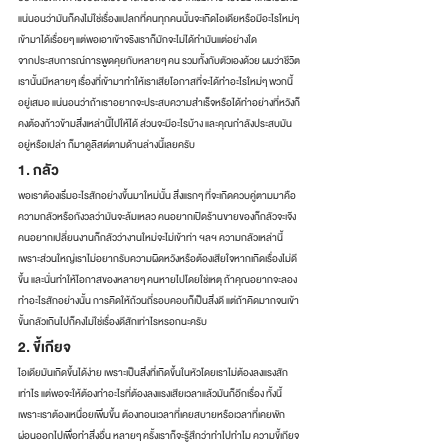
แน่นอนว่ามันก็คงไม่ใช่เรื่องแปลกที่คนทุกคนนั้นจะเกิดไอเดียหรือมีอะไรใหม่ๆ 
เข้ามาได้เรื่อยๆ แต่พอเอาเข้าจริงเราก็มักจะไม่ได้ทำมันแต่อย่างใด
จากประสบการณ์การพูดคุยกับหลายๆ คน รวมทั้งกับตัวเองด้วย ผมว่าชีวิต
เรานั้นมีหลายๆ เรื่องที่เข้ามาทำให้เราเสียโอกาสที่จะได้ทำอะไรใหม่ๆ พวกนี้
อยู่เสมอ แน่นอนว่าถ้าเราอยากจะประสบความสำเร็จหรือได้ทำอย่างที่หวังก็
คงต้องก้าวข้ามสิ่งเหล่านี้ไปให้ได้ ส่วนจะมีอะไรบ้าง และคุณกำลังประสบมัน
อยู่หรือเปล่า ก็มาดูลิสต์ตามด้านล่างนี้เลยครับ
1. กลัว
พอเราต้องเริ่มอะไรสักอย่างขึ้นมาใหม่นั้น สิ่งแรกๆ ที่จะเกิดควบคู่ตามมาคือ
ความกลัวหรือกังวลว่ามันจะล้มเหลว คนอยากเปิดร้านขายของก็กลัวจะเจ๊ง 
คนอยากเปลี่ยนงานก็กลัวว่างานใหม่จะไม่เข้าท่า ฯลฯ ความกลัวเหล่านี้
เพราะส่วนใหญ่เราไม่อยากรับความผิดหวังหรือต้องเสียใจหากเกิดเรื่องไม่ดี
ขึ้น และนั่นทำให้โอกาสของหลายๆ คนหายไปโดยใช่เหตุ ถ้าคุณอยากจะลอง
ทำอะไรสักอย่างนั้น การคิดให้ถ้วนถี่รอบคอบก็เป็นสิ่งดี แต่ถ้าคิดมากจนเข้า
ขั้นกลัวเกินไปก็คงไม่ใช่เรื่องดีสักเท่าไรหรอกนะครับ
2. ขี้เกียจ
ไอเดียมันเกิดขึ้นได้ง่าย เพราะเป็นสิ่งที่เกิดขึ้นในหัวโดยเราไม่ต้องลงแรงสัก
เท่าไร แต่พอจะให้ต้องทำอะไรที่ต้องลงแรงเสียเวลาแล้วมันก็อีกเรื่อง ทั้งนี้
เพราะเราต้องเหนื่อยเพิ่มขึ้น ต้องทอนเวลาที่เคยสบายหรือเวลาที่เคยพัก
ผ่อนออกไปเพื่อทำสิ่งอื่น หลายๆ ครั้งเราก็จะรู้สึกว่าทำไปทำไม ความขี้เกียจ