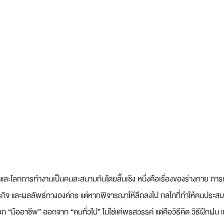
ะโลกการทำงานเป็นคนละสนามกันโดยสิ้นเชิง หนึ่งคือเรื่องของร่างกาย การแข
 ธุรกิจ และผลลัพธ์ทางองค์กร แต่หากพิจารณาให้ลึกลงไป กลไกที่ทำให้คนประส
่แยก “มืออาชีพ” ออกจาก “คนทั่วไป” ไม่ใช่แค่พรสวรรค์ แต่คือวิธีคิด วิธีฝึกฝน 