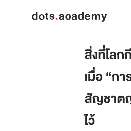
dots
.
academy
สิ่งที่โ
เมื่อ “กา
สัญชาตญ
ไว้