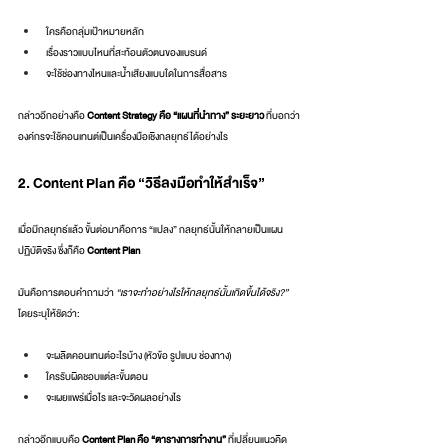
ใครคือกลุ่มเป้าหมายหลัก
เรื่องราวแบบไหนที่สะท้อนตัวตนของแบรนด์
จะใช้ช่องทางไหนและน้ำเสียงแบบใดในการสื่อสาร
กล่าวอีกอย่างคือ 
Content Strategy คือ “แผนที่นำทาง” ระยะยาว
 ที่บอกว่า
องค์กรจะใช้คอนเทนต์เป็นเครื่องมือเชิงกลยุทธ์ได้อย่างไร
2. Content Plan คือ “วิธีลงมือทำให้สำเร็จ”
เมื่อมีกลยุทธ์แล้ว ขั้นต่อมาคือการ “แปลง” กลยุทธ์นั้นให้กลายเป็นแผน
ปฏิบัติจริง ซึ่งก็คือ 
Content Plan
มันคือการตอบคำถามว่า 
“เราจะทำอย่างไรให้กลยุทธ์นั้นเกิดขึ้นได้จริง?”
โดยระบุให้ชัดว่า:
จะผลิตคอนเทนต์อะไรบ้าง (หัวข้อ รูปแบบ ช่องทาง)
ใครรับผิดชอบแต่ละขั้นตอน
จะเผยแพร่เมื่อไร และจะวัดผลอย่างไร
กล่าวอีกแบบคือ 
Content Plan คือ “ตารางการทำงาน”
 ที่เปลี่ยนแนวคิด