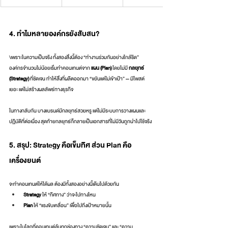
4. ทำไมหลายองค์กรยังสับสน?
\เพราะในความเป็นจริง ทั้งสองสิ่งนี้ต้อง “ทำงานร่วมกันอย่างใกล้ชิด”
องค์กรจำนวนไม่น้อยเริ่มทำคอนเทนต์จาก 
แผน (Plan)
 โดยไม่มี 
กลยุทธ์ 
(Strategy)
 ที่ชัดเจน ทำให้สิ่งที่ผลิตออกมา “ขยันแต่ไม่เข้าเป้า” — มีโพสต์
เยอะ แต่ไม่สร้างผลลัพธ์ทางธุรกิจ
ในทางกลับกัน บางแบรนด์มีกลยุทธ์สวยหรู แต่ไม่มีระบบการวางแผนและ
ปฏิบัติที่ต่อเนื่อง สุดท้ายกลยุทธ์ก็กลายเป็นเอกสารที่ไม่มีวันถูกนำไปใช้จริง
5. สรุป: Strategy คือเข็มทิศ ส่วน Plan คือ
เครื่องยนต์
จะทำคอนเทนต์ให้ได้ผล ต้องมีทั้งสองอย่างนี้เดินไปด้วยกัน
Strategy
 ให้ “ทิศทาง” ว่าจะไปทางไหน
Plan
 ให้ “แรงขับเคลื่อน” เพื่อไปถึงเป้าหมายนั้น
เพราะในโลกที่คอนเทนต์ล้นทุกช่องทาง “ความชัดเจน” และ “ความ