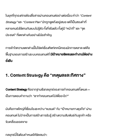
ในยุคที่ทุกองค์กรต้องสื่อสารผ่านคอนเทนต์อย่างต่อเนื่อง คำว่า 
“Content 
Strategy”
 และ 
“Content Plan”
 มักถูกพูดถึงอยู่เสมอ แต่ก็เป็นสองคำที่
หลายคนยังใช้แทนกันแบบไม่รู้ตัว ทั้งที่จริงแล้ว ทั้งคู่มี “หน้าที่” และ “จุด
ประสงค์” ที่แตกต่างกันอย่างมีนัยสำคัญ
การเข้าใจความแตกต่างนี้ไม่ใช่แค่เรื่องศัพท์เทคนิคของนักการตลาด แต่คือ
พื้นฐานของการสร้างระบบคอนเทนต์ที่ 
มีเป้าหมายชัดเจนและทำงานได้อย่าง
ยั่งยืน
1. Content Strategy คือ “เหตุผลและทิศทาง”
Content Strategy
 คือรากฐานเชิงกลยุทธ์ของการทำคอนเทนต์ทั้งหมด — 
เป็นการตอบคำถามว่า 
“เราทำคอนเทนต์ไปเพื่ออะไร?”
มันคือภาพใหญ่ที่เชื่อมโยงระหว่าง “แบรนด์” กับ “เป้าหมายทางธุรกิจ” ผ่าน
คอนเทนต์ ไม่ว่าจะเป็นการสร้างการรับรู้ สร้างความสัมพันธ์กับลูกค้า หรือ
ขับเคลื่อนยอดขาย
กลยุทธ์นี้จึงต้องกำหนดให้ชัดเจนว่า: