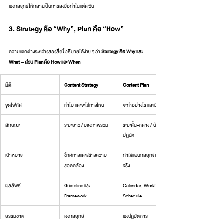
เชิงกลยุทธ์ให้กลายเป็นการลงมือทำในแต่ละวัน
3. Strategy คือ “Why”, Plan คือ “How”
ความแตกต่างระหว่างสองสิ่งนี้ อธิบายได้ง่าย ๆ ว่า 
Strategy คือ Why และ 
What — ส่วน Plan คือ How และ When
มิติ
Content Strategy
Content Plan
จุดโฟกัส
ทำไม และจะไปทางไหน
จะทำอย่างไร และเมื่อไร
ลักษณะ
ระยะยาว / มองภาพรวม
ระยะสั้น-กลาง / เน้นการ
ปฏิบัติ
เป้าหมาย
ชี้ทิศทางและสร้างความ
ทำให้แผนกลยุทธ์เกิดผล
สอดคล้อง
จริง
ผลลัพธ์
Guideline และ 
Calendar, Workflow, 
Framework
Schedule
ธรรมชาติ
เชิงกลยุทธ์
เชิงปฏิบัติการ