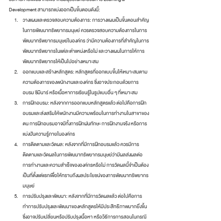
Development สามารถแบ่งออกเป็นขั้นตอนดังนี้:
วางแผนและตรวจสอบความต้องการ: การวางแผนเป็นขั้นตอนสำคัญ
ในการพัฒนาทรัพยากรมนุษย์ ควรตรวจสอบความต้องการในการ
พัฒนาทรัพยากรมนุษย์ในองค์กร ว่ามีความต้องการที่สำคัญในการ
พัฒนาทรัพยากรในแต่ละตำแหน่งหรือไม่ และวางแผนในการให้การ
พัฒนาทรัพยากรให้เป็นไปอย่างเหมาะสม
ออกแบบและสร้างหลักสูตร: หลักสูตรที่ออกแบบขึ้นให้เหมาะสมตาม
ความต้องการของพนักงานและองค์กร ซึ่งอาจประกอบด้วยการ
อบรม ซีมินาร์ หรือเนื้อหาการเรียนรู้ในรูปแบบอื่น ๆ ที่เหมาะสม
การฝึกอบรม: หลังจากการออกแบบหลักสูตรแล้ว ต่อไปคือการฝึก
อบรมและส่งเสริมให้พนักงานมีความพร้อมในการทำงานในสาขาของ
ตน การฝึกอบรมอาจมีทั้งการฝึกฝนทักษะ การฝึกงานจริง หรือการ
แบ่งปันความรู้ภายในองค์กร
การติดตามและวัดผล: หลังจากที่มีการฝึกอบรมแล้ว ควรมีการ
ติดตามและวัดผลในการพัฒนาทรัพยากรมนุษย์ว่ามีผลส่งผลต่อ
การทำงานและความสำเร็จขององค์กรหรือไม่ การวัดผลนี้จำเป็นต้อง
เป็นที่ตั้งแต่แรกเพื่อให้ทราบถึงผลประโยชน์ของการพัฒนาทรัพยากร
มนุษย์
การปรับปรุงและพัฒนา: หลังจากที่มีการวัดผลแล้ว ต่อไปคือการ
ทำการปรับปรุงและพัฒนาของหลักสูตรให้มีประสิทธิภาพมากยิ่งขึ้น 
ซึ่งอาจปรับเปลี่ยนหรือปรับปรุงเนื้อหา หรือวิธีการการสอนในกรณี