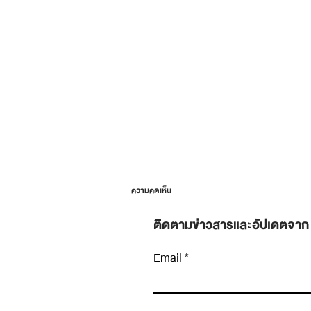
ความคิดเห็น
ติดตามข่าวสารและอัปเดตจาก
Email
เขียนความคิดเห็น…
Hypothesis-driven Thinking: ทำไมการ “เด