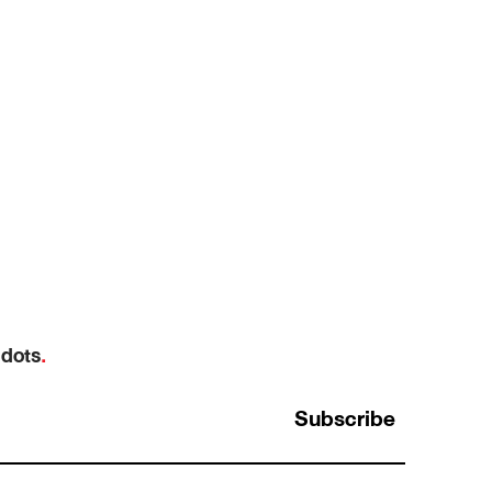
 dots
.
Subscribe
า
ซูมเข้า กับ ซูมออก: ทักษะการคิดที่คนเก่งสลับ