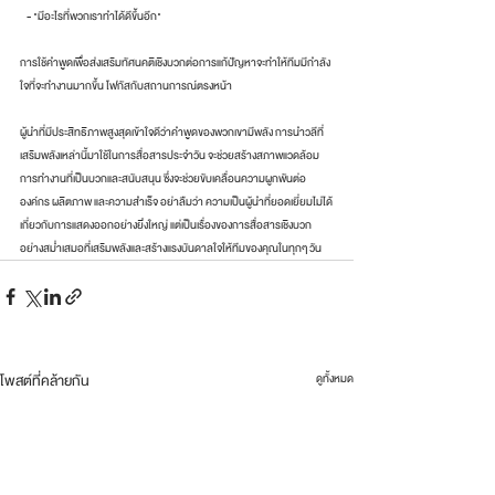
   - "มีอะไรที่พวกเราทำได้ดีขึ้นอีก"
การใช้คำพูดเพื่อส่งเสริมทัศนคติเชิงบวกต่อการแก้ปัญหาจะทำให้ทีมมีกำลัง
ใจที่จะทำงานมากขึ้น โฟกัสกับสถานการณ์ตรงหน้า
ผู้นำที่มีประสิทธิภาพสูงสุดเข้าใจดีว่าคำพูดของพวกเขามีพลัง การนำวลีที่
เสริมพลังเหล่านี้มาใช้ในการสื่อสารประจำวัน จะช่วยสร้างสภาพแวดล้อม
การทำงานที่เป็นบวกและสนับสนุน ซึ่งจะช่วยขับเคลื่อนความผูกพันต่อ
องค์กร ผลิตภาพ และความสำเร็จ อย่าลืมว่า ความเป็นผู้นำที่ยอดเยี่ยมไม่ได้
เกี่ยวกับการแสดงออกอย่างยิ่งใหญ่ แต่เป็นเรื่องของการสื่อสารเชิงบวก
อย่างสม่ำเสมอที่เสริมพลังและสร้างแรงบันดาลใจให้ทีมของคุณในทุกๆ วัน
โพสต์ที่คล้ายกัน
ดูทั้งหมด