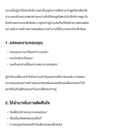
ความเป็นผู้นำที่มีประสิทธิภาพมักขึ้นอยู่กับการสื่อสาร คำพูดที่เราเลือกใช้
สามารถสร้างความแตกต่างระหว่างทีมที่มีแรงจูงใจและมีประสิทธิภาพสูง กับ
ทีมที่ขาดความกระตือรือร้น มาดูกันว่าผู้นำระดับท็อปใช้วลีง่ายๆ แต่ทรงพลัง
อย่างไรในการสร้างสภาพแวดล้อมการทำงานที่เป็นบวกและมีประสิทธิผล
1. แสดงความขอบคุณ
   - "ขอบคุณมากนะที่ทุ่มเททำงานหนัก"
   - "ขอบใจจริงๆ ที่ช่วยนะ"
   - "ผมเห็นและซาบซึ้งในความพยายามของคุณ"
ผู้นำที่ยอดเยี่ยมจะเข้าใจถึงความสำคัญของการได้การยอมรับ การแสดง
ความขอบคุณอย่างสม่ำเสมอจะช่วยเสริมแรงพฤติกรรมเชิงบวกและทำให้
สมาชิกในทีมรู้สึกมีคุณค่าในงานที่ตัวเองทำอยู่
2. ให้อำนาจในการตัดสินใจ
   - "ฉันเชื่อในวิจารณญาณของคุณนะ"
   - "เรื่องนี้ผมซัพพอร์มคุณเต็มที่"
   - "มาลองคุยกันหน่อยสิว่าไอเดียของคุณเป็นยังไง"