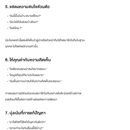
5. แสดงความสนใจส่วนตัว
   - "วันนี้เป็นไงบ้าง สบายดีไหม?"
   - "มีอะไรให้ฉันช่วยบ้างไหม?"
   - "โอเคไหม ?"
ประโยคเหล่านี้แสดงให้เห็นว่าผู้นำหรือหัวหน้าทีมใส่ใจสมาชิกในทีมในฐานะ
บุคคล ไม่ใช่แค่พนักงานเท่านั้น
6. ให้คุณค่ากับความคิดเห็น
   - "ไอเดียของคุณน่าสนใจมากเลยนะ"
   - "ข้อมูลที่คุณให้มาประโยชน์มาก"
   - "ฉันเห็นความน่าสนใจในความคิดเห็นของคุณนะ"
การแนชมการมีส่วนร่วมของสมาชิกในทีมอย่างจริงจัง ช่วยสร้างสภาพ
แวดล้อมที่เอื้อต่อการสร้างสรรค์และการพัฒนา
7. มุ่งเน้นที่การแก้ปัญหา
   - "มาโฟกัสที่วิธีแก้ปัญหากันดีกว่า"
   - "เราจะทำอะไรกับเรื่องนี้ได้บ้าง?"