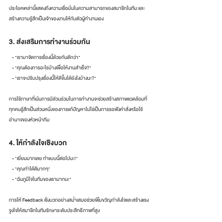
ประโยคเหล่านี้แสดงถึงความเชื่อมั่นในความสามารถของสมาชิกในทีม และ
สร้างความรู้สึกเป็นเจ้าของงานให้กับตัวผู้ทำงานเอง
3. ส่งเสริมการทำงานร่วมกัน
   - "เรามาจัดการเรื่องนี้ด้วยกันดีกว่า"
   - "คุณต้องการอะไรบ้างเพื่อให้งานสำเร็จ?"
   - "เราจะปรับปรุงเรื่องนี้ให้ดีขึ้นได้ยังไงบ้างนะ?"
การใช้ภาษาที่เน้นการมีส่วนร่วมในการทำงานจะช่วยสร้างสภาพแวดล้อมที่
ทุกคนรู้สึกเป็นส่วนหนึ่งของการแก้ปัญหาไม่ใช่เป็นการรอฟังคำสั่งหรือใช้
อำนาจของหัวหน้าทีม
4. ให้กำลังใจเชิงบวก
   - "เยี่ยมมากเลย ทำแบบนี้ต่อไปนะ!"
   - "คุณทำได้ดีมากๆ"
   - "ฉันภูมิใจในทีมของเรามากนะ"
การให้ Feedback เชิงบวกอย่างสม่ำเสมอช่วยเพิ่มขวัญกำลังใจและสร้างแรง
จูงใจให้สมาชิกในทีมรักษาระดับประสิทธิภาพที่สูง