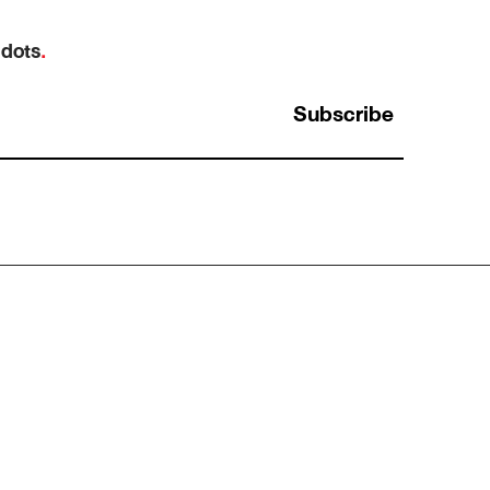
 dots
.
Subscribe
์
Opportunity Cost: ทำไม “ต้นทุนที่แพงที่สุด”
ในการทำงาน คือสิ่งที่เรามองไม่เห็น