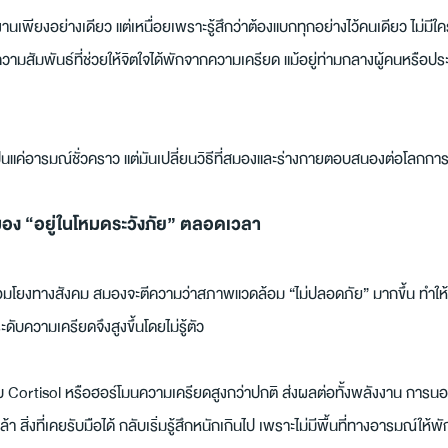
เพียงอย่างเดียว แต่เหนื่อยเพราะรู้สึกว่าต้องแบกทุกอย่างไว้คนเดียว ไม่มีใครเข้
ามสัมพันธ์ที่ช่วยให้จิตใจได้พักจากความเครียด แม้อยู่ท่ามกลางผู้คนหรือประชุม
ป็นแค่อารมณ์ชั่วคราว แต่มันเปลี่ยนวิธีที่สมองและร่างกายตอบสนองต่อโลก
อง “อยู่ในโหมดระวังภัย” ตลอดเวลา
ชื่อมโยงทางสังคม สมองจะตีความว่าสภาพแวดล้อม “ไม่ปลอดภัย” มากขึ้น ทำให้ร่
ับความเครียดจึงสูงขึ้นโดยไม่รู้ตัว
ีระดับ Cortisol หรือฮอร์โมนความเครียดสูงกว่าปกติ ส่งผลต่อทั้งพลังงาน ก
 สิ่งที่เคยรับมือได้ กลับเริ่มรู้สึกหนักเกินไป เพราะไม่มีพื้นที่ทางอารมณ์ให้พั