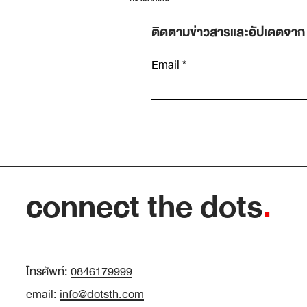
ติดตามข่าวสารและอัปเดตจาก
Email
เขียนความคิดเห็น…
Planning Fallacy: ทำไมงานที่ “น่าจะเสร็จศุกร
นี้” ถึงลากไปถึงศุกร์หน้าเกือบทุกครั้ง
connect the dots
.
โทรศัพท์:
0846179999
email:
info@dotsth.com