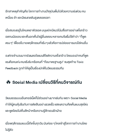
อีกสาเหตุสำคัญคือ โลกการทำงานปัจจุบันเต็มไปด้วยความเร่งด่วน คน
เหนื่อย ล้า และมีแรงกดดันสูงตลอดเวลา
เมื่อสมองอยู่ในโหมดเอาตัวรอด มนุษย์จะมีแนวโน้มสื่อสารอย่างแข็งกร้าว 
อดทนน้อยลง และเห็นอกเห็นใจผู้อื่นลดลง หลายคนจึงเริ่มใช้คำว่า “ก็พูด
ตรง ๆ” เพื่ออธิบายพฤติกรรมที่จริง ๆ แล้วคือการปล่อยอารมณ์ใส่คนอื่น
องค์กรจำนวนมากยังเผลอโรแมนติไซส์ความแข็งกร้าว โดยมองว่าคนที่พูด
แรงคือคนเก่ง คนจริงจัง หรือคนที่ “ถือมาตรฐานสูง” จนสุดท้าย Toxic 
Feedback ถูกทำให้ดูเป็นเรื่องปกติในวัฒนธรรมทีม
🔥 Social Media เปลี่ยนวิธีที่คนวิจารณ์กัน
วัฒนธรรมบนอินเทอร์เน็ตก็มีส่วนอย่างมากเช่นกัน เพราะ Social Media 
ทำให้ผู้คนคุ้นชินกับการตัดสินอย่างรวดเร็ว แสดงความคิดเห็นแบบสุดโต่ง 
และพูดโดยไม่เห็นสีหน้าหรือความรู้สึกของอีกฝ่าย
เมื่อพฤติกรรมแบบนี้เกิดขึ้นทุกวัน มันค่อย ๆ ไหลเข้าสู่โลกการทำงานโดย
ไม่รู้ตัว