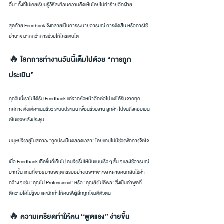
อื่น” ทั้งที่ไม่เคยเรียนรู้วิธีสะท้อนความคิดเห็นโดยไม่ทำร้ายอีกฝ่าย
สุดท้าย Feedback จึงกลายเป็นการระบายอารมณ์ การตัดสิน หรือการใช้
อำนาจ มากกว่าการช่วยให้ใครเติบโต
🔥 โลกการทำงานวันนี้เต็มไปด้วย “การถูก
ประเมิน”
ทุกวันนี้เราไม่ได้รับ Feedback แค่จากหัวหน้าอีกต่อไป แต่ได้รับจากทุก
ทิศทาง ตั้งแต่คะแนนรีวิว ระบบประเมิน เพื่อนร่วมงาน ลูกค้า ไปจนถึงคอมเมน
ต์ในแชตหลังประชุม
มนุษย์จึงอยู่ในสภาวะ “ถูกประเมินตลอดเวลา” โดยแทบไม่มีช่วงพักทางจิตใจ
เมื่อ Feedback เกิดขึ้นถี่เกินไป คนจึงเริ่มให้มันแบบเร็ว ๆ สั้น ๆ และใช้อารมณ์
มากขึ้น แทนที่จะอธิบายพฤติกรรมอย่างเฉพาะเจาะจง หลายคนกลับใช้คำ
กว้าง ๆ เช่น “คุณไม่ Professional” หรือ “คุณยังไม่ดีพอ” ซึ่งเป็นคำพูดที่
ตีความได้ไม่รู้จบ และมักทำให้คนฟังรู้สึกถูกโจมตีตัวตน
🔥 ความเครียดทำให้คน “พูดแรง” ง่ายขึ้น