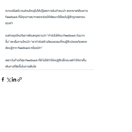
ความจริงแล้ว คนส่วนใหญ่ไม่ได้ปฏิเสธการรับคำแนะนำ พวกเขาแค่ต้องการ 
Feedback ที่มีคุณภาพมากพอจะช่วยให้พัฒนาได้โดยไม่รู้สึกถูกลดทอน
คุณค่า
องค์กรยุคใหม่จึงอาจต้องหยุดถามว่า “ทำยังไงให้คน Feedback กันมาก
ขึ้น” และเริ่มถามใหม่ว่า “เรากำลังสร้างวัฒนธรรมที่คนรู้สึกปลอดภัยพอจะ
เรียนรู้จาก Feedback หรือเปล่า”
เพราะในท้ายที่สุด Feedback ที่ดี ไม่ได้ทำให้คนรู้สึกเล็กลง แต่ทำให้เขาเห็น
เส้นทางที่ชัดขึ้นในการเติบโต
โพสต์ที่คล้ายกัน
ดูทั้งหมด