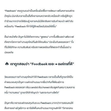
“Feedback” เคยถูกมองว่าเป็นเครื่องมือเพื่อการพัฒนา แต่ในหลายองค์กร
ปัจจุบัน มันกลับกลายเป็นสิ่งที่หลายคนหวาดกลัว เหนื่อยล้า หรือรู้สึกถูก
ทำร้ายมากกว่าจะได้เรียนรู้ หลายคนไม่ได้เกลียดการรับคำแนะนำ แต่กำลัง
เหนื่อยกับ “Feedback ที่ทำให้รู้สึกแย่โดยไม่ช่วยให้ดีขึ้น”
สิ่งน่าสนใจคือ ปัญหาไม่ได้เกิดจากคน “พูดตรง” มากขึ้นเพียงอย่างเดียว แต่
เกิดจากโลกการทำงานยุคใหม่ที่ผลักให้คนต้อง “ประเมินกันตลอดเวลา” ทั้ง
ที่ไม่ได้มีทักษะ ความสัมพันธ์ หรือสภาพแวดล้อมที่ดีพอจะทำสิ่งนั้นอย่าง
ปลอดภัย
🔥 เราถูกสอนว่า “Feedback เยอะ = องค์กรที่ดี”
วัฒนธรรมการทำงานยุคใหม่ทำให้ Feedback กลายเป็นสิ่งที่ถูกยกให้เป็น
คำตอบของทุกปัญหา องค์กรจำนวนมากเชื่อว่าทีมที่ดีต้องมีการ 
Feedback ตลอดเวลา ต้อง candid ต้อง honest ต้องพูดกันตรง ๆ จนหลาย
ครั้ง “ความตรง” ถูกยกให้สำคัญกว่า “ผลกระทบทางจิตใจ”
ปัญหาคือ หลายองค์กรลงทุนกับระบบ Feedback มากกว่าการสอนคนให้
สื่อสารอย่างมีวุฒิภาวะ เราจึงได้เห็นคนจำนวนมากถูกผลักให้ “วิจารณ์คน