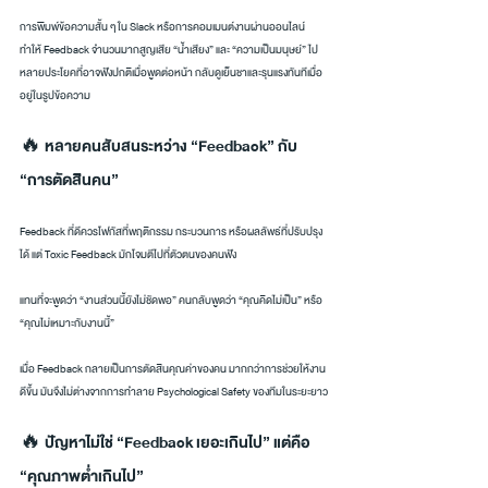
การพิมพ์ข้อความสั้น ๆ ใน Slack หรือการคอมเมนต์งานผ่านออนไลน์ 
ทำให้ Feedback จำนวนมากสูญเสีย “น้ำเสียง” และ “ความเป็นมนุษย์” ไป 
หลายประโยคที่อาจฟังปกติเมื่อพูดต่อหน้า กลับดูเย็นชาและรุนแรงทันทีเมื่อ
อยู่ในรูปข้อความ
🔥 หลายคนสับสนระหว่าง “Feedback” กับ 
“การตัดสินคน”
Feedback ที่ดีควรโฟกัสที่พฤติกรรม กระบวนการ หรือผลลัพธ์ที่ปรับปรุง
ได้ แต่ Toxic Feedback มักโจมตีไปที่ตัวตนของคนฟัง
แทนที่จะพูดว่า “งานส่วนนี้ยังไม่ชัดพอ” คนกลับพูดว่า “คุณคิดไม่เป็น” หรือ 
“คุณไม่เหมาะกับงานนี้”
เมื่อ Feedback กลายเป็นการตัดสินคุณค่าของคน มากกว่าการช่วยให้งาน
ดีขึ้น มันจึงไม่ต่างจากการทำลาย Psychological Safety ของทีมในระยะยาว
🔥 ปัญหาไม่ใช่ “Feedback เยอะเกินไป” แต่คือ 
“คุณภาพต่ำเกินไป”