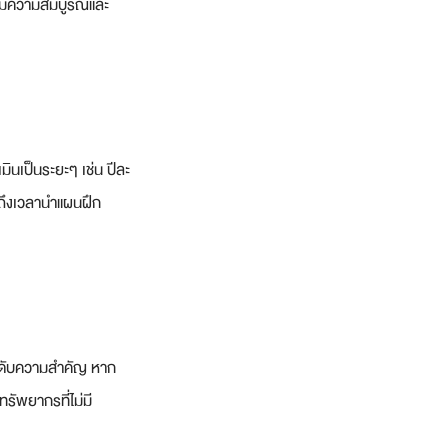
ห์มีความสมบูรณ์และ
ินเป็นระยะๆ เช่น ปีละ
อถึงเวลานำแผนฝึก
ดลำดับความสำคัญ หาก
รัพยากรที่ไม่มี