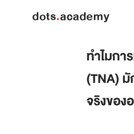
dots
.
academy
ทำไมการ
(TNA) ม
จริงของอ