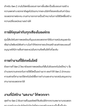
สำหรับ Gen Z งานไม่ใช่แค่เรื่องของการหาเลี้ยงชีพ เป็นเรื่องของการสร้าง
ความแตกต่าง พวกเขาดึงดูดไปยังบทบาทและบริษัทที่สอดคล้องกับค่านิยม
ของพวกเขาแต่ละคน งานสามารถกลายเป็นเป้าหมายในการใช้ชีวิตเพื่อสร้าง
ความเปลี่ยนแปลงบางอย่างได้
การให้คุณค่ากับทุกเสียงในองค์กร
รุ่นนี้เติบโตในสภาพแวดล้อมที่มุมมองของพวกเขาได้รับการสนับสนุนและรับ
ฟังผ่านโซเชียลมีเดียต่าง ๆ นั่นทำให้พวกเขาชอบโครงสร้างองค์กรแบบแบนที่
อนุญาตให้มีการสื่อสารและแบ่งปันความคิดเห็นได้ทั่วทั้งระดับ
การทำงานที่ใช้เทคโนโลยี
ด้วยการที่ Gen Z โตมาด้วยสภาพแวดล้อมที่เต็มไปด้วยเทคโนโลยีใหม่ ๆ  ซึ่ง
อำนวยความสะดวกในการใช้ชีวิตเป็นอย่างมาก เลยทำให้ Gen Z มักจะมอง
หาองค์กรที่สามารถใช้เทคโนโลยีเพื่อการทำงานและสามารถสนับสนุนความ
สามารถของพวกเขาได้
งานที่มีสร้าง "ผลงาน" ให้พวกเขา
สุดท้าย Gen Z ต้องการเห็นผลลัพธ์ที่จับต้องได้จากความพยายามของพวก
เขา การทำงานประจำโดยไม่มีอะไรที่สามารถสร้างผลงานเป็นชิ้นเป็นอัน 