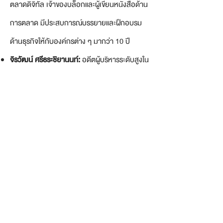
ตลาดดิจิทัล เจ้าของบล็อกและผู้เขียนหนังสือด้าน
การตลาด มีประสบการณ์บรรยายและฝึกอบรม
ด้านธุรกิจให้กับองค์กรต่าง ๆ มากว่า 10 ปี
จิรวัฒน์ ศรีธระชิยานนท์:
อดีตผู้บริหารระดับสูงใน
บริษัทหลายแห่ง ปัจจุบันรับเป็นที่ปรึกษาอิสระด้าน
การบริหารจัดการองค์กรเชิงกลยุทธ์ให้กับองค์กร
ต่าง ๆ
participants
.
คอร์ส Business Problem Finding & Solving