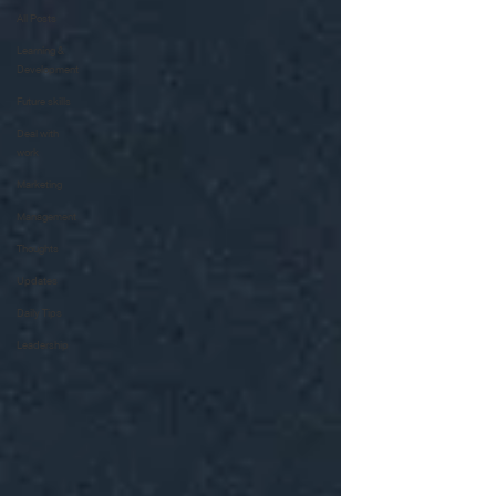
All Posts
Learning &
Development
Future skills
Deal with
work
Marketing
Management
Thoughts
Updates
Daily Tips
Leadership