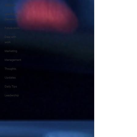
All Posts
Learning &
Development
Future skills
Deal with
work
Marketing
Management
Thoughts
Updates
Daily Tips
Leadership