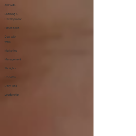
All Posts
Learning &
Development
Future skills
Deal with
work
Marketing
Management
Thoughts
Updates
Daily Tips
Leadership