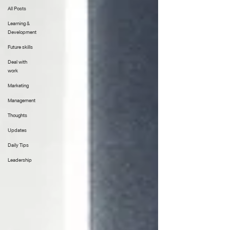
All Posts
Learning &
Development
Future skills
Deal with
work
Marketing
Management
Thoughts
Updates
Daily Tips
Leadership