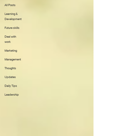
All Posts
Learning &
Development
Future skills
Deal with
work
Marketing
Management
Thoughts
Updates
Daily Tips
Leadership